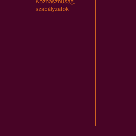
Közhasznúság,
szabályzatok