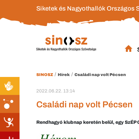
Siketek és Nagyothallók Országos 
/
/
SINOSZ
Hírek
Családi nap volt Pécsen
2022.06.22. 13:14
Családi nap volt Pécsen
Rendhagyó klubnap keretén belül, egy SzÉP C