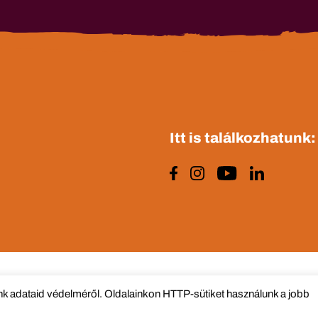
Itt is találkozhatunk:
 adataid védelméről. Oldalainkon HTTP-sütiket használunk a jobb
2022 All Rights Reserved
Impre