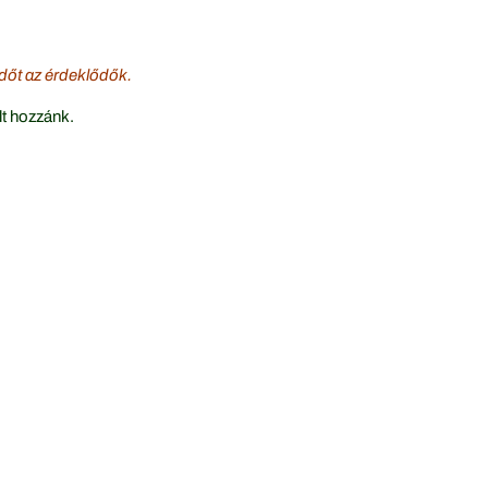
 időt az érdeklődők.
lt hozzánk.