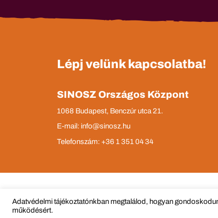
Lépj velünk kapcsolatba!
SINOSZ Országos Központ
1068 Budapest, Benczúr utca 21.
E-mail: info@sinosz.hu
Telefonszám: +36 1 351 04 34
Adatvédelmi tájékoztatónkban megtalálod, hogyan gondoskodunk
© Copyright 2015 - 
működésért.