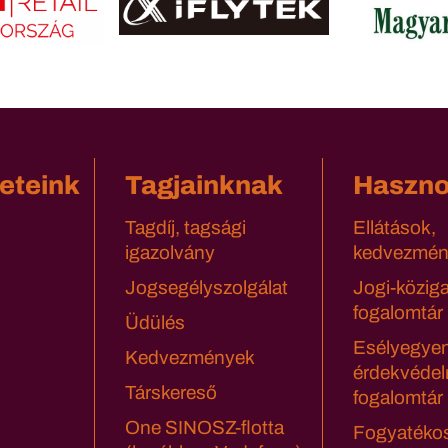
eteink
Tagjainknak
Haszn
Tagdíj, tagsági
Ellátások,
igazolvány
kedvezmén
Jogsegélyszolgálat
Jogi-közig
fogalomtár
Üdülés
Esélyegyen
Kedvezmények
érdekvédel
Társkereső
fogalomtár
One SINOSZ-flotta
Fogyatéko