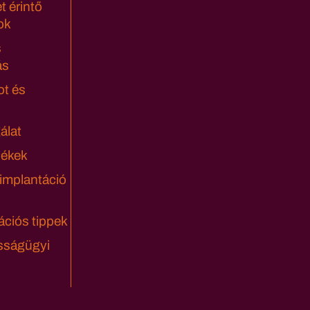
t érintő
ok
s
ás
ot és
álat
lékek
 implantáció
ciós tippek
sságügyi