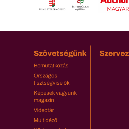
Szövetségünk
Szervez
Bemutatkozás
Országos
tisztségviselők
Képesek vagyunk
magazin
Videótár
Múltidéző