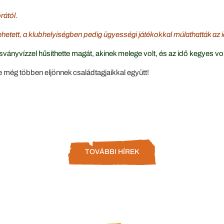
rdeklődőket 4 órától.
lehetett, a klubhelyiségben pedig ügyességi játékokkal múlathatták az
, ásványvízzel hűsíthette magát, akinek melege volt, és az idő kegyes vo
 még többen eljönnek családtagjaikkal együtt!
TOVÁBBI HÍREK