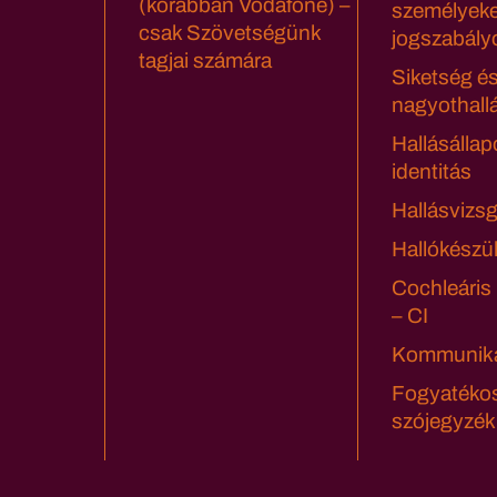
(korábban Vodafone) –
személyeke
csak Szövetségünk
jogszabály
tagjai számára
Siketség é
nagyothall
Hallásállap
identitás
Hallásvizsg
Hallókészü
Cochleáris
– CI
Kommuniká
Fogyatéko
szójegyzék