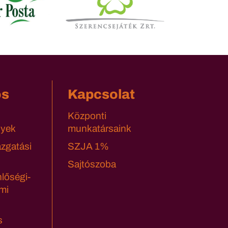
os
Kapcsolat
Központi
yek
munkatársaink
azgatási
SZJA 1%
Sajtószoba
lőségi-
mi
s