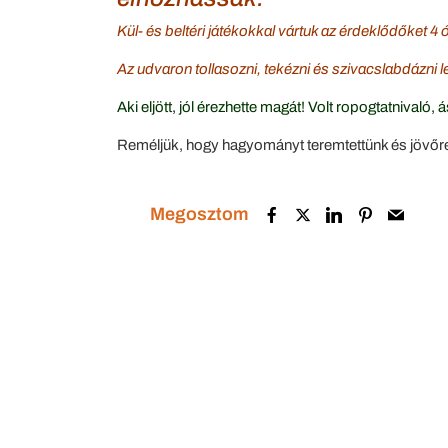
Kül- és beltéri játékokkal vártuk az é
Az udvaron tollasozni, tekézni és szivacslabdázni 
Aki eljött, jól érezhette magát! Volt ropogtatnivaló
Reméljük, hogy hagyományt teremtettünk és jövőre
Megosztom