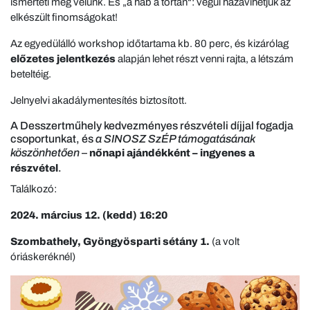
ismerteti meg velünk. És „a hab a tortán“: végül hazavihetjük az
elkészült finomságokat!
Az egyedülálló workshop időtartama kb. 80 perc, és kizárólag
előzetes jelentkezés
alapján lehet részt venni rajta, a létszám
beteltéig.
Jelnyelvi akadálymentesítés biztosított.
A Desszertműhely kedvezményes részvételi díjjal fogadja
csoportunkat, és
a SINOSZ SzÉP támogatásának
köszönhetően
–
nőnapi ajándékként – ingyenes
a
.
részvétel
Találkozó:
2024. március 12. (kedd) 16:20
Szombathely, Gyöngyösparti sétány 1.
(a volt
óriáskeréknél)