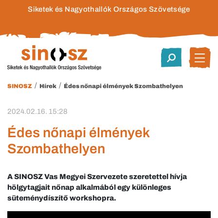
Siketek és Nagyothallók Országos Szövetsége
/
/
SINOSZ
Hírek
Édes nőnapi élmények Szombathelyen
2024.02.16. 15:28
Édes nőnapi élmények
Szombathelyen
A SINOSZ Vas Megyei Szervezete szeretettel hívja
hölgytagjait nőnap alkalmából egy különleges
süteménydíszítő workshopra.