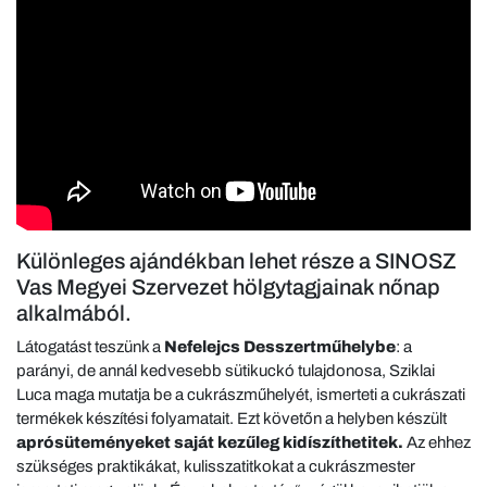
Különleges ajándékban lehet része a SINOSZ
Vas Megyei Szervezet hölgytagjainak nőnap
alkalmából.
Látogatást teszünk a
Nefelejcs Desszertműhelybe
: a
parányi, de annál kedvesebb sütikuckó tulajdonosa, Sziklai
Luca maga mutatja be a cukrászműhelyét, ismerteti a cukrászati
termékek készítési folyamatait. Ezt követőn a helyben készült
aprósüteményeket saját kezűleg kidíszíthetitek.
Az ehhez
szükséges praktikákat, kulisszatitkokat a cukrászmester