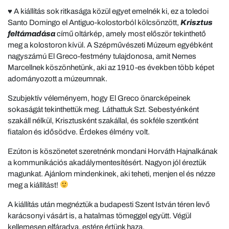
♥ A kiállítás sok ritkasága közül egyet emelnék ki, ez a toledoi
Santo Domingo el Antiguo-kolostorból kölcsönzött,
Krisztus
feltámadása
című oltárkép, amely most először tekinthető
meg a kolostoron kívül. A Szépművészeti Múzeum egyébként
nagyszámú El Greco-festmény tulajdonosa, amit Nemes
Marcellnek köszönhetünk, aki az 1910-es években több képet
adományozott a múzeumnak.
Szubjektív véleményem, hogy El Greco önarcképeinek
sokaságát tekinthettük meg. Láthattuk Szt. Sebestyénként
szakáll nélkül, Krisztusként szakállal, és sokféle szentként
fiatalon és idősödve. Érdekes élmény volt.
Ezúton is köszönetet szeretnénk mondani Horváth Hajnalkának
a kommunikációs akadálymentesítésért. Nagyon jól éreztük
magunkat. Ajánlom mindenkinek, aki teheti, menjen el és nézze
meg a kiállítást!
A kiállítás után megnéztük a budapesti Szent István téren levő
karácsonyi vásárt is, a hatalmas tömeggel együtt. Végül
kellemesen elfáradva, estére értünk haza.