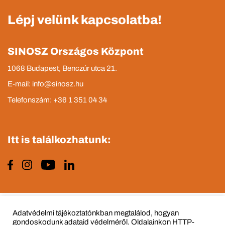
Lépj velünk kapcsolatba!
SINOSZ Országos Központ
1068 Budapest, Benczúr utca 21.
E-mail: info@sinosz.hu
Telefonszám: +36 1 351 04 34
Itt is találkozhatunk:
Impresszum
Adatvédelmi tájékoztató
Adatvédelmi tájékoztatónkban megtalálod, hogyan
gondoskodunk adataid védelméről. Oldalainkon HTTP-