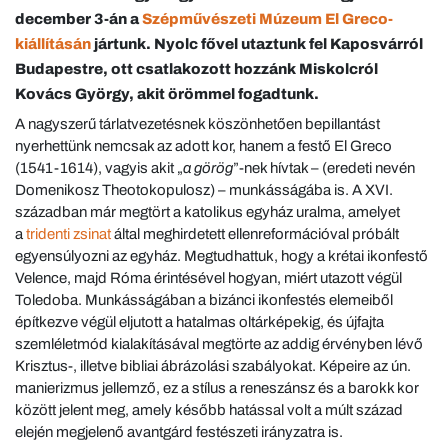
december 3-án a
Szépművészeti Múzeum
El Greco-
kiállításán
jártunk. Nyolc fővel utaztunk fel Kaposvárról
Budapestre, ott csatlakozott hozzánk Miskolcról
Kovács György, akit örömmel fogadtunk.
A nagyszerű tárlatvezetésnek köszönhetően bepillantást
nyerhettünk nemcsak az adott kor, hanem a festő El Greco
(1541-1614), vagyis akit „
a görög
”-nek hívtak – (eredeti nevén
Domenikosz Theotokopulosz) – munkásságába is. A XVI.
században már megtört a katolikus egyház uralma, amelyet
a
tridenti zsinat
által meghirdetett ellenreformációval próbált
egyensúlyozni az egyház. Megtudhattuk, hogy a krétai ikonfestő
Velence, majd Róma érintésével hogyan, miért utazott végül
Toledoba. Munkásságában a bizánci ikonfestés elemeiből
építkezve végül eljutott a hatalmas oltárképekig, és újfajta
szemléletmód kialakításával megtörte az addig érvényben lévő
Krisztus-, illetve bibliai ábrázolási szabályokat. Képeire az ún.
manierizmus jellemző, ez a stílus a reneszánsz és a barokk kor
között jelent meg, amely később hatással volt a múlt század
elején megjelenő avantgárd festészeti irányzatra is.