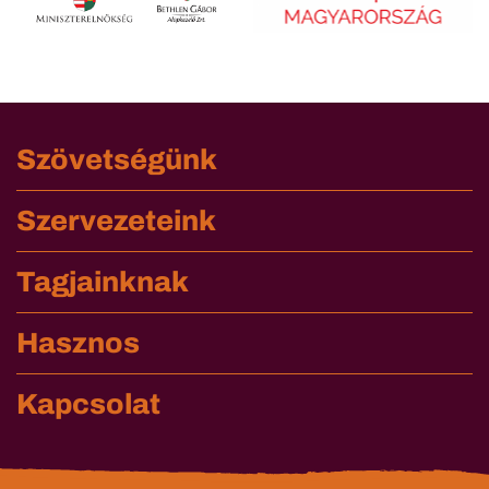
Szövetségünk
Szervezeteink
Tagjainknak
Hasznos
Kapcsolat