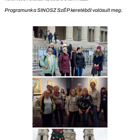
Programunk a SINOSZ SzÉP keretéből valósult meg.