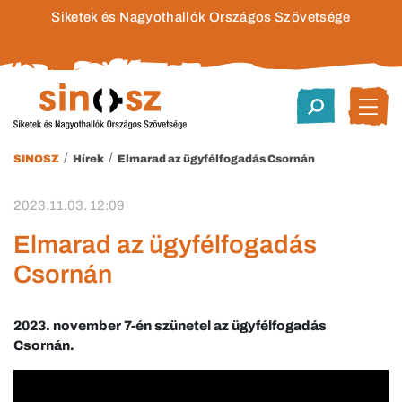
Siketek és Nagyothallók Országos Szövetsége
/
/
SINOSZ
Hírek
Elmarad az ügyfélfogadás Csornán
2023.11.03. 12:09
Elmarad az ügyfélfogadás
Csornán
2023. november 7-én szünetel az ügyfélfogadás
Csornán.