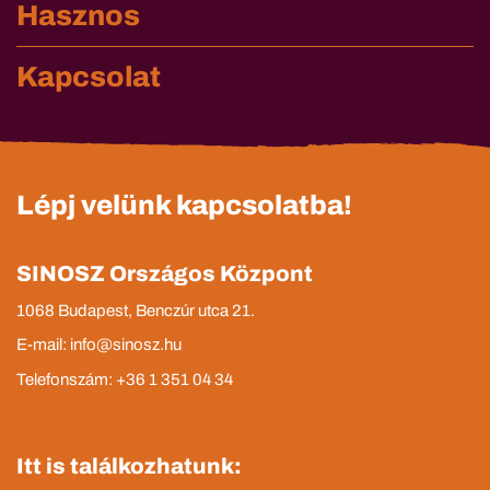
Hasznos
Kapcsolat
Lépj velünk kapcsolatba!
SINOSZ Országos Központ
1068 Budapest, Benczúr utca 21.
E-mail: info@sinosz.hu
Telefonszám: +36 1 351 04 34
Itt is találkozhatunk: