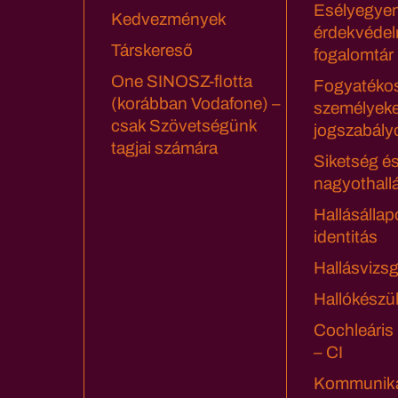
Esélyegyen
Kedvezmények
érdekvédel
Társkereső
fogalomtár
One SINOSZ-flotta
Fogyatéko
(korábban Vodafone) –
személyeke
csak Szövetségünk
jogszabály
tagjai számára
Siketség é
nagyothall
Hallásállap
identitás
Hallásvizsg
Hallókészü
Cochleáris
– CI
Kommuniká