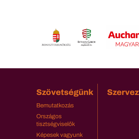
Szövetségünk
Szervez
Bemutatkozás
Országos
tisztségviselők
Képesek vagyunk