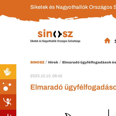
Siketek és Nagyothallók Országos 
/
/
SINOSZ
Hírek
Elmaradó ügyfélfogadások é
2023.10.13. 06:42
Elmaradó ügyfélfogadás