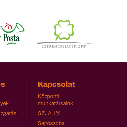
os
Kapcsolat
Központi
yek
munkatársaink
azgatási
SZJA 1%
Sajtószoba