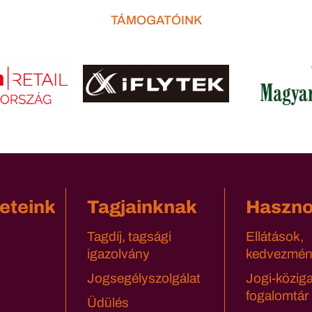
TÁMOGATÓINK
eteink
Tagjainknak
Haszn
Tagdíj, tagsági
Ellátások,
igazolvány
kedvezmén
Jogsegélyszolgálat
Jogi-közig
fogalomtár
Üdülés