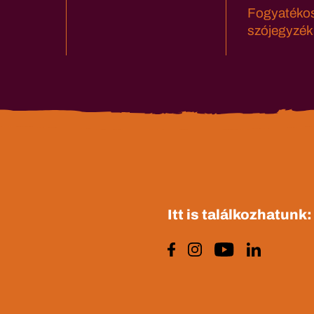
Fogyatéko
szójegyzék
Itt is találkozhatunk: