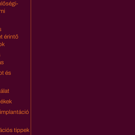
lőségi-
mi
s
t érintő
ok
s
ás
ot és
álat
lékek
 implantáció
ciós tippek