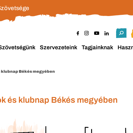
Szövetsége
Szövetségünk
Szervezeteink
Tagjainknak
Hasz
s klubnap Békés megyében
ok és klubnap Békés megyében