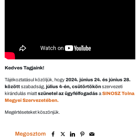
Kedves Tagjaink!
Tájékoztatásul közöljük, hogy
2024. június 24. és június 28.
között
szabadság,
július 4-én, csütörtökön
szervezeti
kirándulás miatt
szünetel az ügyfélfogadás
a
SINOSZ Tolna
Megyei Szervezetében.
Megértéseteket köszönjük.
Megosztom