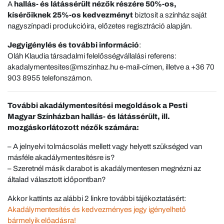
A
hallás- és látássérült nézők részére 50%-os,
kísérőiknek 25%-os kedvezményt
biztosít a színház saját
nagyszínpadi produkcióira, előzetes regisztráció alapján.
Jegyigénylés és további információ
:
Oláh Klaudia társadalmi felelősségvállalási referens:
akadalymentesites@mszinhaz.hu e-mail-címen, illetve a +36 70
903 8955 telefonszámon.
További akadálymentesítési megoldások a Pesti
Magyar Színházban hallás- és látássérült, ill.
mozgáskorlátozott nézők számára:
– A jelnyelvi tolmácsolás mellett vagy helyett szükséged van
másféle akadálymentesítésre is?
– Szeretnél másik darabot is akadálymentesen megnézni az
általad választott időpontban?
Akkor kattints az alábbi 2 linkre további tájékoztatásért:
Akadálymentesítés és kedvezményes jegy igényelhető
bármelyik előadásra!