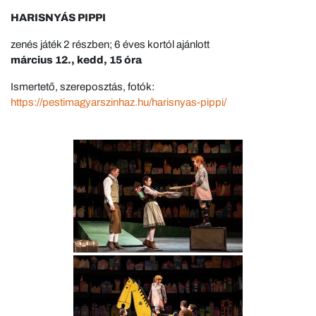
HARISNYÁS PIPPI
zenés játék 2 részben; 6 éves kortól ajánlott
március 12., kedd, 15 óra
Ismertető, szereposztás, fotók:
https://pestimagyarszinhaz.hu/harisnyas-pippi/