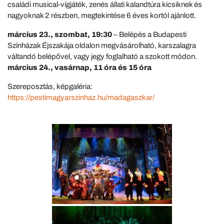
családi musical-vígjáték, zenés állati kalandtúra kicsiknek és
nagyoknak 2 részben, megtekintése 6 éves kortól ajánlott.
március 23., szombat, 19:30
– Belépés a Budapesti
Színházak Éjszakája oldalon megvásárolható, karszalagra
váltandó belépővel, vagy jegy foglalható a szokott módon.
március 24., vasárnap, 11 óra és 15 óra
Szereposztás, képgaléria:
https://pestimagyarszinhaz.hu/madagaszkar/