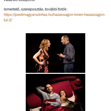
Ismertető, szereposztás, további fotók:
https://pestimagyarszinhaz.hu/hazassagon-innen-hazassagon-
tul-2/