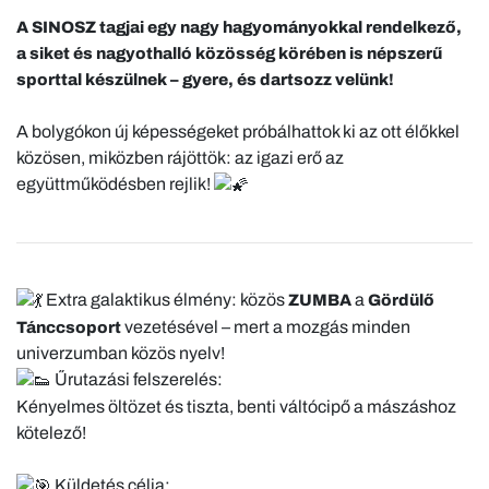
A SINOSZ tagjai egy nagy hagyományokkal rendelkező,
a siket és nagyothalló közösség körében is népszerű
sporttal készülnek – gyere, és dartsozz velünk!
A bolygókon új képességeket próbálhattok ki az ott élőkkel
közösen, miközben rájöttök: az igazi erő az
együttműködésben rejlik!
Extra galaktikus élmény: közös
a
ZUMBA
Gördülő
vezetésével – mert a mozgás minden
Tánccsoport
univerzumban közös nyelv!
Űrutazási felszerelés:
Kényelmes öltözet és tiszta, benti váltócipő a mászáshoz
kötelező!
Küldetés célja: