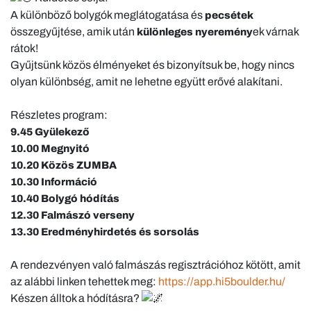
A különböző bolygók meglátogatása és
pecsétek
összegyűjtése, amik után
ek várnak
különleges nyeremény
rátok!
Gyűjtsünk közös élményeket és bizonyítsuk be, hogy nincs
olyan különbség, amit ne lehetne együtt erővé alakítani.
Részletes program:
9.45 Gyülekező
10.00 Megnyitó
10.20 Közös ZUMBA
10.30 Információ
10.40 Bolygó hódítás
12.30 Falmászó verseny
13.30 Eredményhirdetés és sorsolás
A rendezvényen való falmászás regisztrációhoz kötött, amit
az alábbi linken tehettek meg:
https://app.hi5boulder.hu/
Készen álltok a hódításra?