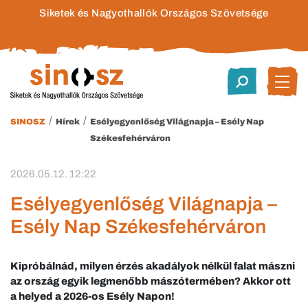
Siketek és Nagyothallók Országos Szövetsége
/
/
SINOSZ
Hírek
Esélyegyenlőség Világnapja – Esély Nap
Székesfehérváron
2026.05.12. 12:22
Esélyegyenlőség Világnapja –
Esély Nap Székesfehérváron
Kipróbálnád, milyen érzés akadályok nélkül falat mászni
az ország egyik legmenőbb mászótermében? Akkor ott
a helyed a 2026-os Esély Napon!