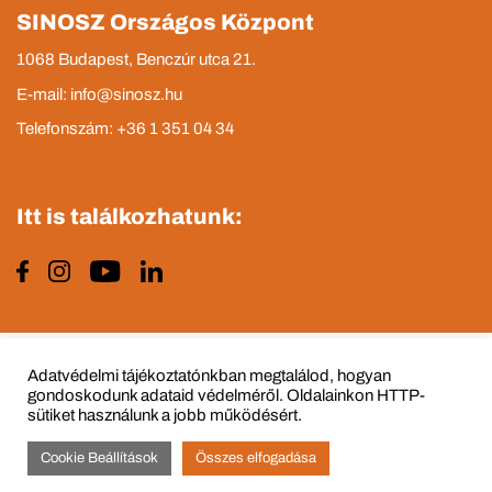
SINOSZ Országos Központ
1068 Budapest, Benczúr utca 21.
E-mail: info@sinosz.hu
Telefonszám: +36 1 351 04 34
Itt is találkozhatunk:
Impresszum
Adatvédelmi tájékoztató
Adatvédelmi tájékoztatónkban megtalálod, hogyan
gondoskodunk adataid védelméről. Oldalainkon HTTP-
sütiket használunk a jobb működésért.
Cookie Beállítások
Összes elfogadása
© Copyright 2015 - 2022 All Rights Reserved