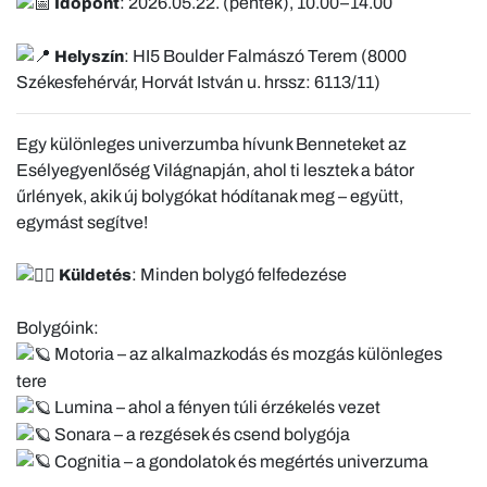
: 2026.05.22. (péntek), 10.00–14.00
Időpont
: HI5 Boulder Falmászó Terem (8000
Helyszín
Székesfehérvár, Horvát István u. hrssz: 6113/11)
Egy különleges univerzumba hívunk Benneteket az
Esélyegyenlőség Világnapján, ahol ti lesztek a bátor
űrlények, akik új bolygókat hódítanak meg – együtt,
egymást segítve!
: Minden bolygó felfedezése
Küldetés
Bolygóink:
Motoria – az alkalmazkodás és mozgás különleges
tere
Lumina – ahol a fényen túli érzékelés vezet
Sonara – a rezgések és csend bolygója
Cognitia – a gondolatok és megértés univerzuma