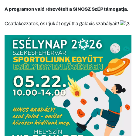
A programon való részvételt a SINOSZ SzÉP támogatja.
Csatlakozzatok, és írjuk át együtt a galaxis szabályait!