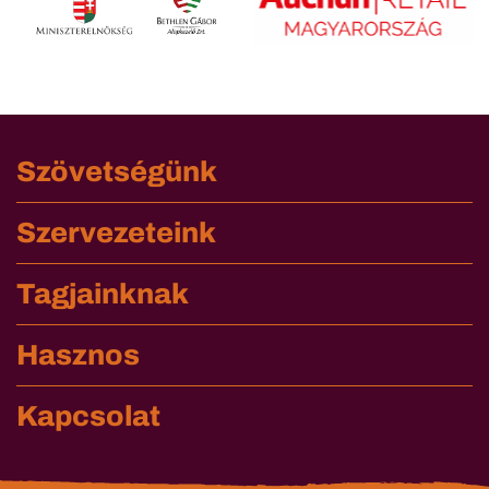
Szövetségünk
Szervezeteink
Tagjainknak
Hasznos
Kapcsolat