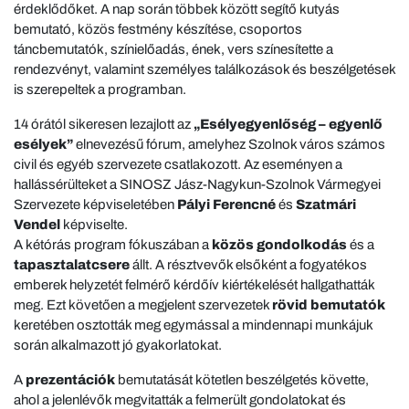
érdeklődőket. A nap során többek között segítő kutyás
bemutató, közös festmény készítése, csoportos
táncbemutatók, színielőadás, ének, vers színesítette a
rendezvényt, valamint személyes találkozások és beszélgetések
is szerepeltek a programban.
14 órától sikeresen lezajlott az
„Esélyegyenlőség – egyenlő
esélyek”
elnevezésű fórum, amelyhez Szolnok város számos
civil és egyéb szervezete csatlakozott. Az eseményen a
hallássérülteket a SINOSZ Jász-Nagykun-Szolnok Vármegyei
Szervezete képviseletében
Pályi Ferencné
és
Szatmári
Vendel
képviselte.
A kétórás program fókuszában a
közös gondolkodás
és a
tapasztalatcsere
állt. A résztvevők elsőként a fogyatékos
emberek helyzetét felmérő kérdőív kiértékelését hallgathatták
meg. Ezt követően a megjelent szervezetek
rövid bemutatók
keretében osztották meg egymással a mindennapi munkájuk
során alkalmazott jó gyakorlatokat.
A
prezentációk
bemutatását kötetlen beszélgetés követte,
ahol a jelenlévők megvitatták a felmerült gondolatokat és