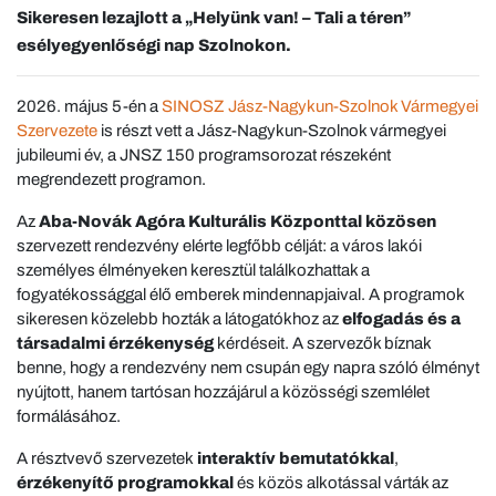
Sikeresen lezajlott a „Helyünk van! – Tali a téren”
esélyegyenlőségi nap Szolnokon.
2026. május 5-én a
SINOSZ Jász-Nagykun-Szolnok Vármegyei
Szervezete
is részt vett a Jász-Nagykun-Szolnok vármegyei
jubileumi év, a JNSZ 150 programsorozat részeként
megrendezett programon.
Az
Aba-Novák Agóra Kulturális Központtal közösen
szervezett rendezvény elérte legfőbb célját: a város lakói
személyes élményeken keresztül találkozhattak a
fogyatékossággal élő emberek mindennapjaival. A programok
sikeresen közelebb hozták a látogatókhoz az
elfogadás és a
társadalmi érzékenység
kérdéseit. A szervezők bíznak
benne, hogy a rendezvény nem csupán egy napra szóló élményt
nyújtott, hanem tartósan hozzájárul a közösségi szemlélet
formálásához.
A résztvevő szervezetek
interaktív bemutatókkal
,
érzékenyítő programokkal
és közös alkotással várták az