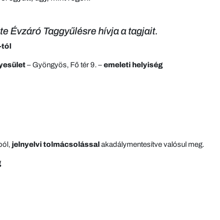
 Évzáró Taggyűlésre hívja a tagjait.
tól
yesület
– Gyöngyös, Fő tér 9. –
emeleti helyiség
ból,
jelnyelvi tolmácsolással
akadálymentesítve valósul meg.
g