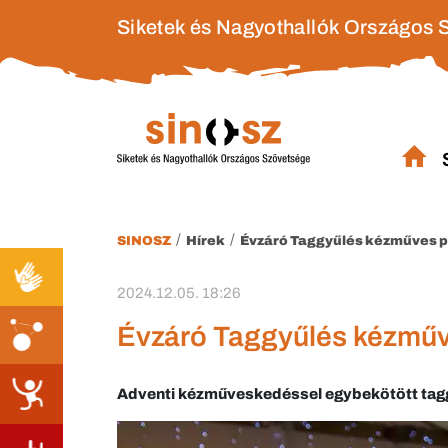
Siketek és Nagyothallók Országos 
/
/
SINOSZ
Hírek
Évzáró Taggyűlés kézműves
2024.12.05. 18:26
Évzáró Taggyűlés kézmű
Adventi kézműveskedéssel egybekötött tag