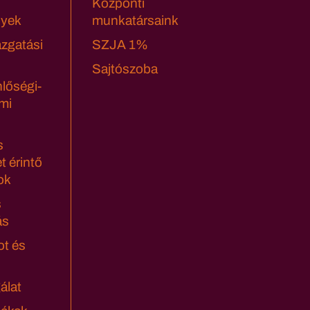
Központi
yek
munkatársaink
azgatási
SZJA 1%
Sajtószoba
lőségi-
mi
s
t érintő
ok
s
ás
ot és
álat