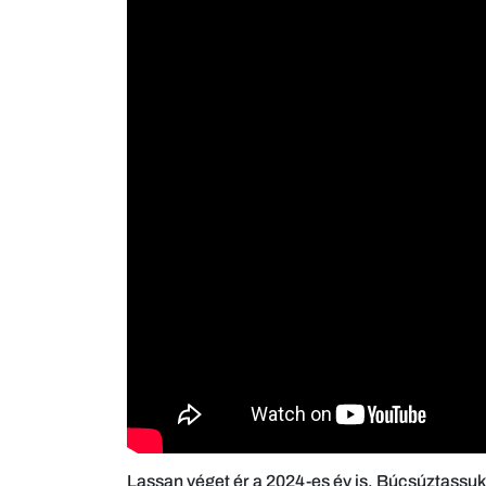
Lassan véget ér a 2024-es év is. Búcsúztassuk 