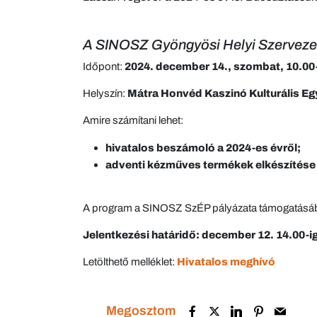
A SINOSZ Gyöngyösi Helyi Szervezete
Időpont:
2024. december 14., szombat, 10.00-
Helyszín:
Mátra Honvéd Kaszinó Kulturális Eg
Amire számítani lehet:
hivatalos beszámoló a 2024-es évről;
adventi kézműves termékek elkészítése
A program a SINOSZ SzÉP pályázata támogatásá
Jelentkezési határidő: december 12. 14.00-i
Letölthető melléklet:
Hivatalos meghívó
Megosztom