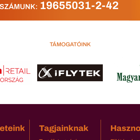
TÁMOGATÓINK
eteink
Tagjainknak
Haszn