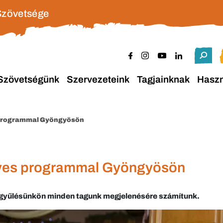
Szövetsége
Szövetségünk
Szervezeteink
Tagjainknak
Hasz
 programmal Gyöngyösön
ves programmal Gyöngyösön
gyűlésünkön minden tagunk megjelenésére számítunk.