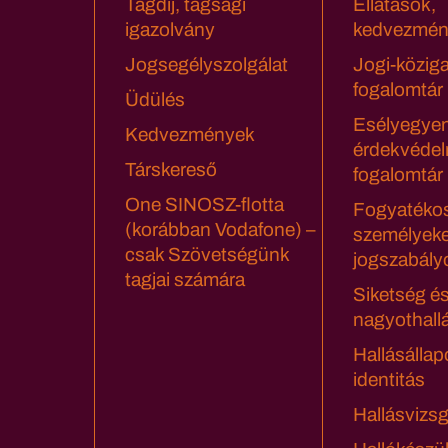
Tagdíj, tagsági
Ellátások,
igazolvány
kedvezmén
Jogsegélyszolgálat
Jogi-közig
fogalomtár
Üdülés
Esélyegyen
Kedvezmények
érdekvédel
Társkereső
fogalomtár
One SINOSZ-flotta
Fogyatéko
(korábban Vodafone) –
személyeke
csak Szövetségünk
jogszabály
tagjai számára
Siketség é
nagyothall
Hallásállap
identitás
Hallásvizsg