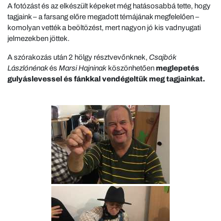
A fotózást és az elkészült képeket még hatásosabbá tette, hogy
tagjaink – a farsang előre megadott témájának megfelelően –
komolyan vették a beöltözést, mert nagyon jó kis vadnyugati
jelmezekben jöttek.
A szórakozás után 2 hölgy résztvevőnknek,
Csajbók
Lászlónénak
és
Marsi Hajninak
köszönhetően
meglepetés
gulyáslevessel és fánkkal vendégeltük meg tagjainkat.