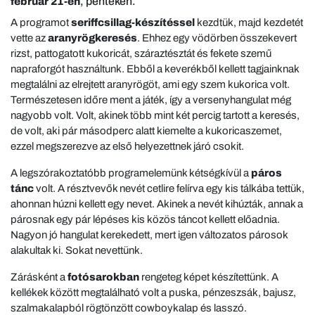
, pénteken.
február 21-én
A programot
seriffcsillag-készítéssel
kezdtük, majd kezdetét
vette az
aranyrögkeresés
. Ehhez egy vödörben összekevert
rizst, pattogatott kukoricát, száraztésztát és fekete szemű
napraforgót használtunk. Ebből a keverékből kellett tagjainknak
megtalálni az elrejtett aranyrögöt, ami egy szem kukorica volt.
Természetesen időre ment a játék, így a versenyhangulat még
nagyobb volt. Volt, akinek több mint két percig tartott a keresés,
de volt, aki pár másodperc alatt kiemelte a kukoricaszemet,
ezzel megszerezve az első helyezettnek járó csokit.
A legszórakoztatóbb programelemünk kétségkívül a
páros
tánc
volt. A résztvevők nevét cetlire felírva egy kis tálkába tettük,
ahonnan húzni kellett egy nevet. Akinek a nevét kihúzták, annak a
párosnak egy pár lépéses kis közös táncot kellett előadnia.
Nagyon jó hangulat kerekedett, mert igen változatos párosok
alakultak ki. Sokat nevettünk.
Zárásként a
fotósarokban
rengeteg képet készítettünk. A
kellékek között megtalálható volt a puska, pénzeszsák, bajusz,
szalmakalapból rögtönzött cowboykalap és lasszó.