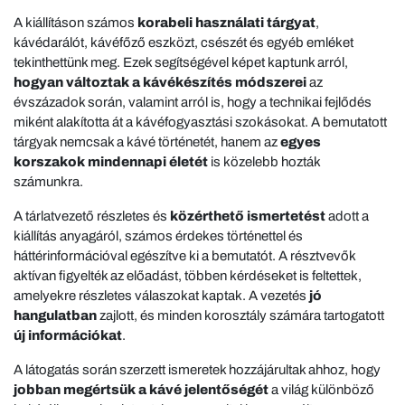
A kiállításon számos
korabeli használati tárgyat
,
kávédarálót, kávéfőző eszközt, csészét és egyéb emléket
tekinthettünk meg. Ezek segítségével képet kaptunk arról,
hogyan változtak a kávékészítés módszerei
az
évszázadok során, valamint arról is, hogy a technikai fejlődés
miként alakította át a kávéfogyasztási szokásokat. A bemutatott
tárgyak nemcsak a kávé történetét, hanem az
egyes
korszakok mindennapi életét
is közelebb hozták
számunkra.
A tárlatvezető részletes és
közérthető ismertetést
adott a
kiállítás anyagáról, számos érdekes történettel és
háttérinformációval egészítve ki a bemutatót. A résztvevők
aktívan figyelték az előadást, többen kérdéseket is feltettek,
amelyekre részletes válaszokat kaptak. A vezetés
jó
hangulatban
zajlott, és minden korosztály számára tartogatott
új információkat
.
A látogatás során szerzett ismeretek hozzájárultak ahhoz, hogy
jobban megértsük a kávé jelentőségét
a világ különböző