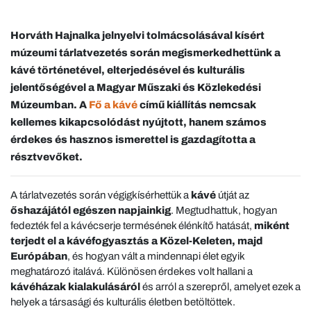
Horváth Hajnalka jelnyelvi tolmácsolásával kísért
múzeumi tárlatvezetés során megismerkedhettünk a
kávé történetével, elterjedésével és kulturális
jelentőségével a Magyar Műszaki és Közlekedési
Múzeumban. A
Fő a kávé
című kiállítás nemcsak
kellemes kikapcsolódást nyújtott, hanem számos
érdekes és hasznos ismerettel is gazdagította a
résztvevőket.
A tárlatvezetés során végigkísérhettük a
kávé
útját az
őshazájától egészen napjainkig
. Megtudhattuk, hogyan
fedezték fel a kávécserje termésének élénkítő hatását,
miként
terjedt el a kávéfogyasztás a Közel-Keleten, majd
Európában
, és hogyan vált a mindennapi élet egyik
meghatározó italává. Különösen érdekes volt hallani a
kávéházak kialakulásáról
és arról a szerepről, amelyet ezek a
helyek a társasági és kulturális életben betöltöttek.