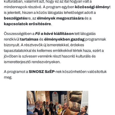
kultúráiban, valamint azt, hogy ez az ital hogyan vált a
mindennapok részévé. A program egyben
közösségi élmény
t
is jelentett, hiszen a közös látogatás lehetőséget adott a
beszélgetés
re, az
élmények megosztására
és a
kapcsolatok erősítésére
.
Összességében a
Fő a kávé
kiállításon
tett látogatás
rendkívül
tartalmas
és
élményekben gazdag
programnak
bizonyult. A résztvevők új ismeretekkel, érdekes
tapasztalatokkal és kellemes emlékekkel tértek haza, ezért a
jövőben is szívesen vennénk részt hasonló kulturális és
ismeretterjesztő rendezvényeken.
A programot a
SINOSZ SzÉP
-nek köszönhetően valósítottuk
meg.