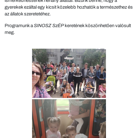
ismerkedhessenek néhány állattal. Bízunk benne, hogy a
gyerekek ezáltal egy kicsit közelebb hozhatók a természethez és
az állatok szeretetéhez.
Programunk a
SINOSZ SzÉP
keretének köszönhetően valósult
meg.