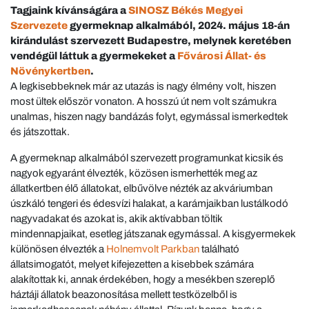
Tagjaink kívánságára a
SINOSZ Békés Megyei
Szervezete
gyermeknap alkalmából, 2024. május 18-án
kirándulást szervezett Budapestre, melynek keretében
vendégül láttuk a gyermekeket a
Fővárosi Állat- és
Növénykertben
.
A legkisebbeknek már az utazás is nagy élmény volt, hiszen
most ültek először vonaton. A hosszú út nem volt számukra
unalmas, hiszen nagy bandázás folyt, egymással ismerkedtek
és játszottak.
A gyermeknap alkalmából szervezett programunkat kicsik és
nagyok egyaránt élvezték, közösen ismerhették meg az
állatkertben élő állatokat, elbűvölve nézték az akváriumban
úszkáló tengeri és édesvízi halakat, a karámjaikban lustálkodó
nagyvadakat és azokat is, akik aktívabban töltik
mindennapjaikat, esetleg játszanak egymással. A kisgyermekek
különösen élvezték a
Holnemvolt Parkban
található
állatsimogatót, melyet kifejezetten a kisebbek számára
alakítottak ki, annak érdekében, hogy a mesékben szereplő
háztáji állatok beazonosítása mellett testközelből is