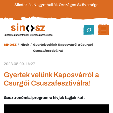
Siketek és Nagyothallók Országos Szövetsége
/
/
SINOSZ
Hírek
Gyertek velünk Kaposvárról a Csurgói
Csuszafesztiválra!
2023.05.09. 14:27
Gyertek velünk Kaposvárról a
Csurgói Csuszafesztiválra!
Gasztronómiai programra hívjuk tagjainkat.