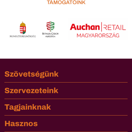
TÁMOGATÓINK
Szövetségünk
Szervezeteink
Tagjainknak
Hasznos