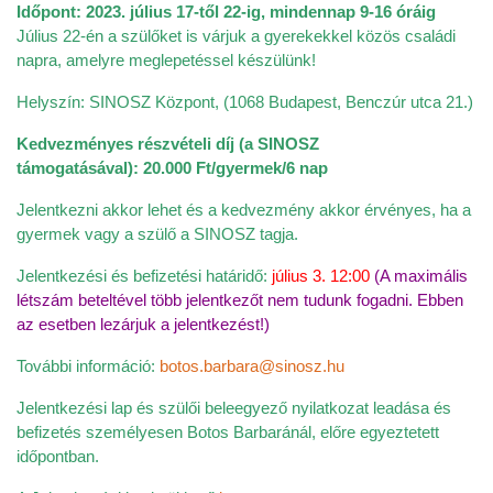
Időpont: 2023. július 17-től 22-ig, mindennap 9-16 óráig
Július 22-én a szülőket is várjuk a gyerekekkel közös családi
napra, amelyre meglepetéssel készülünk!
Helyszín: SINOSZ Központ, (1068 Budapest, Benczúr utca 21.)
Kedvezményes részvételi díj (a SINOSZ
támogatásával): 20.000 Ft/gyermek/6 nap
Jelentkezni akkor lehet és a kedvezmény akkor érvényes, ha a
gyermek vagy a szülő a SINOSZ tagja.
Jelentkezési és befizetési határidő:
július 3. 12:00
(A maximális
létszám beteltével több jelentkezőt nem tudunk fogadni. Ebben
az esetben lezárjuk a jelentkezést!)
További információ:
botos.barbara@sinosz.hu
Jelentkezési lap és szülői beleegyező nyilatkozat leadása és
befizetés személyesen Botos Barbaránál, előre egyeztetett
időpontban.