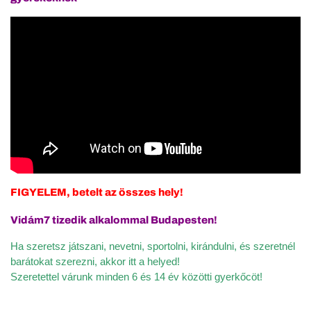
FIGYELEM, betelt az összes hely!
Vidám7 tizedik alkalommal Budapesten!
Ha szeretsz játszani, nevetni, sportolni, kirándulni, és szeretnél
barátokat szerezni, akkor itt a helyed!
Szeretettel várunk minden 6 és 14 év közötti gyerkőcöt!