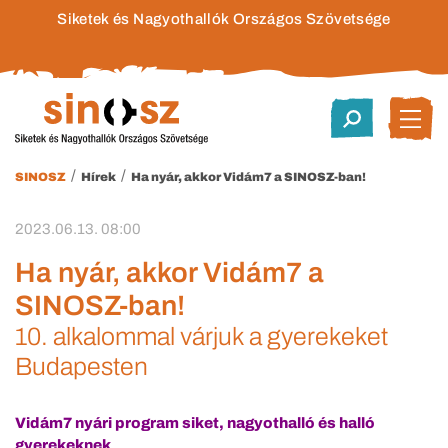
Siketek és Nagyothallók Országos Szövetsége
/
/
SINOSZ
Hírek
Ha nyár, akkor Vidám7 a SINOSZ-ban!
2023.06.13. 08:00
Ha nyár, akkor Vidám7 a
SINOSZ-ban!
10. alkalommal várjuk a gyerekeket
Budapesten
Vidám7 nyári program siket, nagyothalló és halló
gyerekeknek