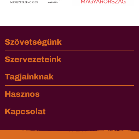
Szövetségünk
Szervezeteink
Tagjainknak
Hasznos
Kapcsolat