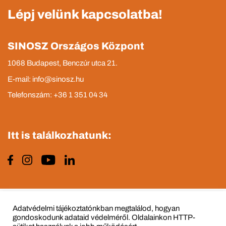
Lépj velünk kapcsolatba!
SINOSZ Országos Központ
1068 Budapest, Benczúr utca 21.
E-mail: info@sinosz.hu
Telefonszám: +36 1 351 04 34
Itt is találkozhatunk:
Impresszum
Adatvédelmi tájékoztató
Adatvédelmi tájékoztatónkban megtalálod, hogyan
gondoskodunk adataid védelméről. Oldalainkon HTTP-