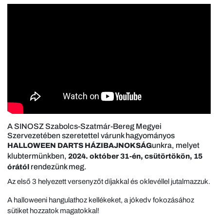
A SINOSZ Szabolcs-Szatmár-Bereg Megyei
Szervezetében szeretettel várunk hagyományos
unkra, melyet
HALLOWEEN DARTS HÁZIBAJNOKSÁG
klubtermünkben,
2024. október 31-én, csütörtökön, 15
rendezünk meg.
órától
Az első 3 helyezett versenyzőt díjakkal és oklevéllel jutalmazzuk.
A halloweeni hangulathoz kellékeket, a jókedv fokozásához
sütiket hozzatok magatokkal!