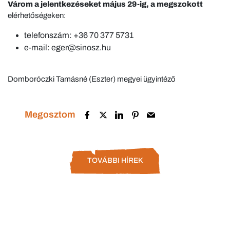
Várom a jelentkezéseket május 29-ig, a megszokott
elérhetőségeken:
telefonszám: +36 70 377 5731
e-mail: eger@sinosz.hu
Domboróczki Tamásné (Eszter) megyei ügyintéző
Megosztom
TOVÁBBI HÍREK