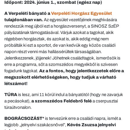
Időpont: 2024. június 1., szombat (egész nap)
A Verpeléti bányató a
Verpeléti Horgász Egyesület
tulajdonában van.
Az egyesület vezetőjének meghívására
rendezzük meg újból ezt a horgászversenyt, a SINOSZ SzÉP
pályázatának támogatásával. Várjuk azokat a tagokat, akik
régebben horgásztak, és azokat is, akik eddig még nem
próbálták ki ezt a sportot, de van kedvük egy közös családi
napon részt venni más hallássérültek társaságában.
Jelentkezzenek, jöjjenek! Jöhetnek családtagok, ismerősök is
erre a programra, sőt a szomszédos megyékből is szívesen
fogadunk tagokat.
Az a fontos, hogy jelentkezzetek előre a
megszokott elérhetőségeken, hogy tudjuk a várható
létszámot!
TÚRA
is lesz, ami 11 körül indul a bányatótól (hogy ne zavarjuk
a pecásokat),
a szomszédos Feldebrő felé
a cserpusztai
túraútvonalon.
BOGRÁCSOZÁST*
is tervezünk erre a családi napra, ismét a
legjobb „jelnyelvi szakácsnővel”,
Kévés Zsuzsa jelnyelvi