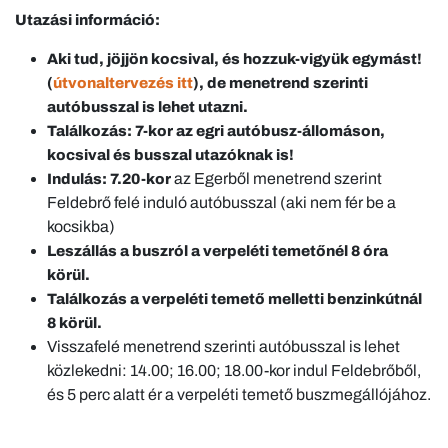
Utazási információ:
Aki tud, jöjjön kocsival, és hozzuk-vigyük egymást!
(
útvonaltervezés itt
), de menetrend szerinti
autóbusszal is lehet utazni.
Találkozás: 7-kor az egri autóbusz-állomáson,
kocsival és busszal utazóknak is!
az Egerből menetrend szerint
Indulás: 7.20-kor
Feldebrő felé induló autóbusszal (aki nem fér be a
kocsikba)
Leszállás a buszról a verpeléti temetőnél 8 óra
körül.
Találkozás a verpeléti temető melletti benzinkútnál
8 körül.
Visszafelé menetrend szerinti autóbusszal is lehet
közlekedni: 14.00; 16.00; 18.00-kor indul Feldebrőből,
és 5 perc alatt ér a verpeléti temető buszmegállójához.