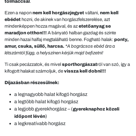
tolmáccsal
.
Ezen a napon
nem kell horgászjegyet
váltani,
nem kell
ebédet
hozni, de akinek van horgászfelszerelése, azt
mindenképpen hozza magával, és az
etetőanyag se
maradjon otthon!!!
A bányató halban gazdag és szinte
minden hazai halfaj megtalálható benne. Fogható halak:
ponty,
amur, csuka, süllő, harcsa.
*A bográcsos ebéd ára a
létszámtól függ, a helyszínen kérjük majd befizetni!
Ti csak pecázzatok, és mivel
sporthorgászat
ról van szó, így a
kifogott halakat számoljuk, de
vissza kell dobni!!!
Díjazásban részesülnek:
a legnagyobb halat kifogó horgász
a legtöbb halat kifogó horgász
a legjobb gyerekhorgász – (
gyereknaphoz közeli
)
időpont lévén
a legkreatívabb horgász