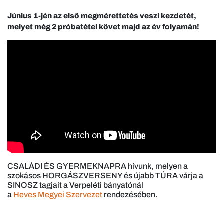
Június 1-jén az első megmérettetés veszi kezdetét,
melyet még 2 próbatétel követ majd az év folyamán!
CSALÁDI ÉS GYERMEKNAPRA hívunk, melyen a
szokásos HORGÁSZVERSENY és újabb TÚRA várja a
SINOSZ tagjait a Verpeléti bányatónál
a
Heves Megyei Szervezet
rendezésében.