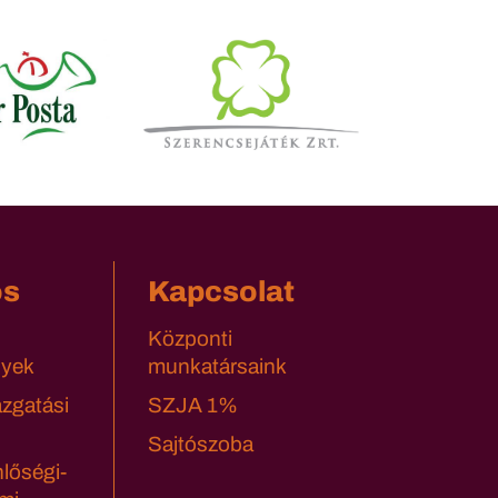
os
Kapcsolat
Központi
yek
munkatársaink
azgatási
SZJA 1%
Sajtószoba
lőségi-