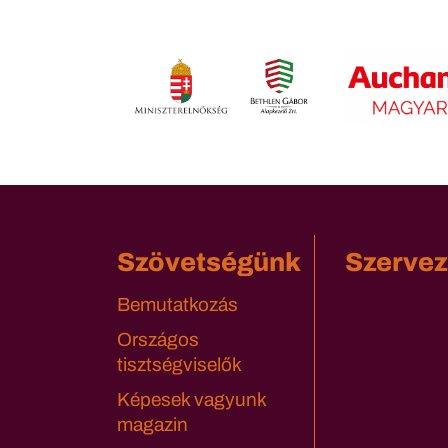
Szövetségünk
Szervez
Bemutatkozás
Országos
tisztségviselők
Képesek vagyunk
magazin