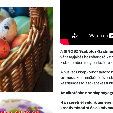
A
SINOSZ Szabolcs-Szatmár
várja tagjait és hozzátartozóikat
klubteremben megrendezésre k
A húsvéti ünnepkörhöz tartoz
tolmács
közreműködésével eleve
készítünk és tojásokat ékesítünk
Az alkotáshoz az alapanyago
Ha szeretnél velünk ünnepel
kreativitásodat és a kedvenc