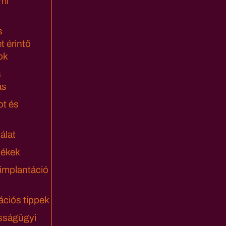
mi
s
t érintő
ok
s
ás
ot és
álat
lékek
 implantáció
ciós tippek
sságügyi