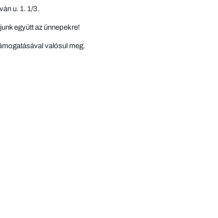
án u. 1. 1/3.
junk együtt az ünnepekre!
ámogatásával valósul meg.