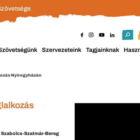
Szövetsége
Szövetségünk
Szervezeteink
Tagjainknak
Hasz
kozás Nyíregyházán
lalkozás
Z Szabolcs-Szatmár-Bereg