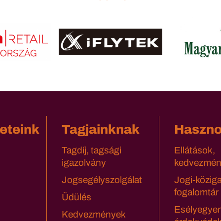
eteink
Tagjainknak
Haszn
Tagdíj, tagsági
Ellátások,
igazolvány
kedvezmén
Jogsegélyszolgálat
Jogi-közig
fogalomtár
Üdülés
Esélyegyen
Kedvezmények