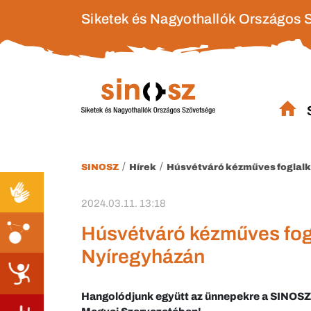
Siketek és Nagyothallók Országos 
/
/
SINOSZ
Hírek
Húsvétváró kézműves foglal
2024.03.11. 13:18
Húsvétváró kézműves fog
Nyíregyházán
Hangolódjunk együtt az ünnepekre a SINOS