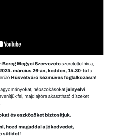
-Bereg Megyei Szervezete
szeretettel hívja,
2024. március 26-án, kedden, 14.30-tól
a
erülő
Húsvétváró kézműves foglalkozás
ra!
ó hagyományokat, népszokásokat
jelnyelvi
nítjük fel, majd ajtóra akasztható díszeket
.
kat és eszközöket biztosítjuk.
ni, hozd magaddal a jókedvedet,
 sütidet!