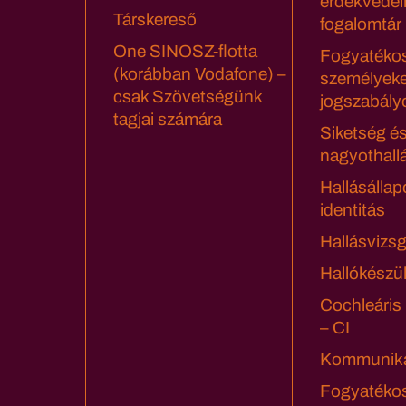
érdekvédel
Társkereső
fogalomtár
One SINOSZ-flotta
Fogyatéko
(korábban Vodafone) –
személyeke
csak Szövetségünk
jogszabály
tagjai számára
Siketség é
nagyothall
Hallásállap
identitás
Hallásvizsg
Hallókészü
Cochleáris
– CI
Kommuniká
Fogyatéko