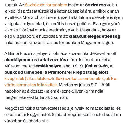
kaptak. Az
őszirózsás forradalom
idején az
őszirózsa
volt a
jelkép (őszirózsát tűztek ki a katonák sapkájára, amikor onnan
levették a Monarchia címerét), ezért a tárlaton a székekre is ilyen
virágokat helyeztek el, és erről is beszélgettünk. Ez a gyönyörű
alkotás 9 órányi munka eredménye volt. Megtudtuk, hogy az
első világháború elhúzódása miatt
kialakult elégedetlenség
hatására tört ki az őszirózsás forradalom Magyarországon.
A Bimbi Fruzsina jelnyelvi tolmács közreműködésével tartott
akadálymentes tárlatvezetés
után elkísértek minket a
Múzeum melletti
emlékhelyre
, ahol
1919. június 9-én, a
pünkösd ünnepén, a Premontrei Prépostság előtt
kivégezték (fákra felakasztották) azokat az embereket, akik a
vörös terror ellen fellázadtak.
Minden év június 8-9. körüli
napokon az áldozatokra emlékeznek, ilyenkor mindig
megemlékezést tartanak Csornán.
Megköszöntük a tárlatvezetést és a jelnyelvi tolmácsolást is, és
elköszöntünk egymástól. Szabadprogramként lehetett sétálni a
városban és ebédelni is.