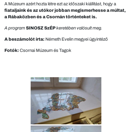
A Múzeum azért hozta létre ezt az időszaki kiállítást, hogy a
fiataljaink és az utókor jobban megismerhesse a múltat,
a Rábaközben és a Csornán történteket is.
A program
SINOSZ SzÉP
keretében valósult meg.
A beszámolót írta:
Németh Evelin megyei ügyintéző
Fotók:
Csornai Múzeum és Tagok