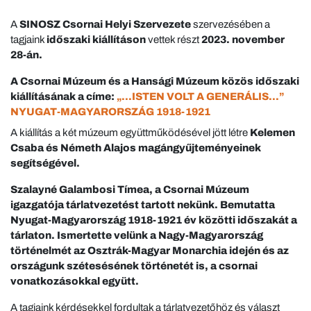
A
SINOSZ Csornai Helyi Szervezete
szervezésében a
tagjaink
időszaki kiállításon
vettek részt
2023. november
28-án.
A Csornai Múzeum és a Hansági Múzeum közös időszaki
kiállításának a címe:
„…ISTEN VOLT A GENERÁLIS…”
NYUGAT-MAGYARORSZÁG 1918-1921
A kiállítás a két múzeum együttműködésével jött létre
Kelemen
Csaba és Németh Alajos magángyűjteményeinek
segítségével.
Szalayné Galambosi Tímea, a Csornai Múzeum
igazgatója tárlatvezetést
tartott nekünk. Bemutatta
Nyugat-Magyarország 1918-1921 év közötti időszakát a
tárlaton. Ismertette velünk a Nagy-Magyarország
történelmét az Osztrák-Magyar Monarchia idején és az
országunk szétesésének történetét is, a csornai
vonatkozásokkal együtt.
A tagjaink kérdésekkel fordultak a tárlatvezetőhöz és választ