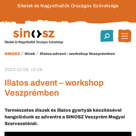
Siketek és Nagyothallók Országos Szövetsége
/
/
SINOSZ
Hírek
Illatos advent – workshop Veszprémben
2023.12.06. 15:28
Illatos advent – workshop
Veszprémben
Természetes díszek és illatos gyertyák készítésével
hangolódunk az adventre a SINOSZ Veszprém Megyei
Szervezeténél.