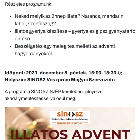
Részletes programunk:
Neked melyik az ünnep illata? Narancs, mandarin,
fahéj, szegfűszeg?
Illatos gyertya készítése – gyertya és gipsz gyertyatartó
öntése
Beszélgetés egy meleg tea mellett az adventi
hagyományokról
Időpont: 2023. december 8, péntek, 16:00-18:30-ig
Helyszín: SINOSZ Veszprém Megyei Szervezete
A program a SINOSZ SzÉP keretében, jelnyelvi
akadálymentesítéssel valósul meg.