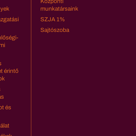
Központi
yek
munkatársaink
azgatási
SZJA 1%
Sajtószoba
lőségi-
mi
s
t érintő
ok
s
ás
ot és
álat