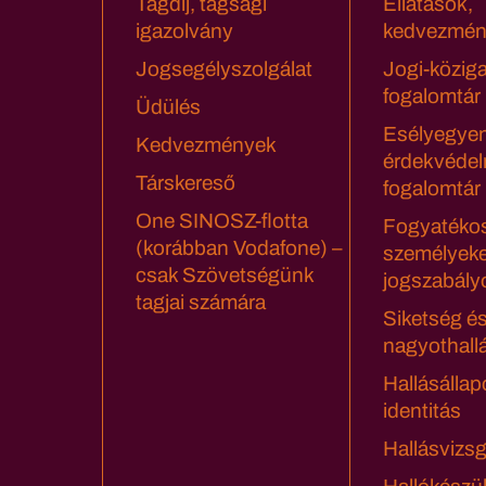
Tagdíj, tagsági
Ellátások,
igazolvány
kedvezmén
Jogsegélyszolgálat
Jogi-közig
fogalomtár
Üdülés
Esélyegyen
Kedvezmények
érdekvédel
Társkereső
fogalomtár
One SINOSZ-flotta
Fogyatéko
(korábban Vodafone) –
személyeke
csak Szövetségünk
jogszabály
tagjai számára
Siketség é
nagyothall
Hallásállap
identitás
Hallásvizsg