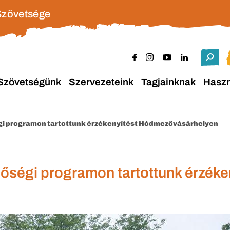
Szövetsége
Szövetségünk
Szervezeteink
Tagjainknak
Hasz
gi programon tartottunk érzékenyítést Hódmezővásárhelyen
ségi programon tartottunk érzéke