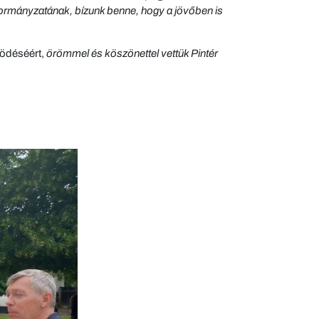
mányzatának, bízunk benne, hogy a jövőben is
ödéséért,
örömmel és köszönettel vettük Pintér