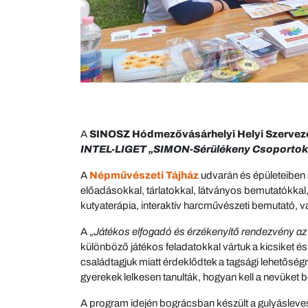
A
SINOSZ Hódmezővásárhelyi Helyi Szervez
INTEL-LIGET „SIMON-Sérülékeny Csoportok
A
Népművészeti Tájház
udvarán és épületeiben
előadásokkal, tárlatokkal, látványos bemutatókkal, tá
kutyaterápia, interaktív harcművészeti bemutató, va
A „
Játékos elfogadó és érzékenyítő rendezvény az
különböző játékos feladatokkal vártuk a kicsiket és
családtagjuk miatt érdeklődtek a tagsági lehetőségrő
gyerekek lelkesen tanulták, hogyan kell a nevüket b
A program idején bográcsban készült a gulyásleves 