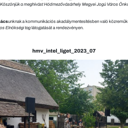
Köszönjük a meghívást Hódmezővásárhely Megyei Jogú Város Önkor
mács
unknak a kommunikációs akadálymentesítésben való közreműk
os Elnökségi tag
látogatását a rendezvényen.
hmv_intel_liget_2023_07