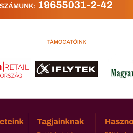
TÁMOGATÓINK
eteink
Tagjainknak
Haszn