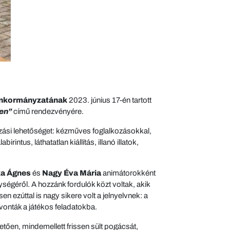
Önkormányzatának
2023. június 17-én tartott
en”
című rendezvényére.
si lehetőséget: kézműves foglalkozásokkal,
ntus, láthatatlan kiállítás, illanó illatok,
ka Ágnes
és
Nagy Éva Mária
animátorokként
ységéről. A hozzánk fordulók közt voltak, akik
n ezúttal is nagy sikere volt a jelnyelvnek: a
evonták a játékos feladatokba.
tően, mindemellett frissen sült pogácsát,