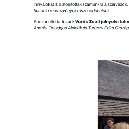
innivalókat is biztosítottak számunkra a szervezők.
hasonló rendezvények részesei lehetünk.
Köszönettel tartozunk
Vörös Zsolt
jelnyelvi tol
András Országos Alelnök és Turóczy Erika Ország