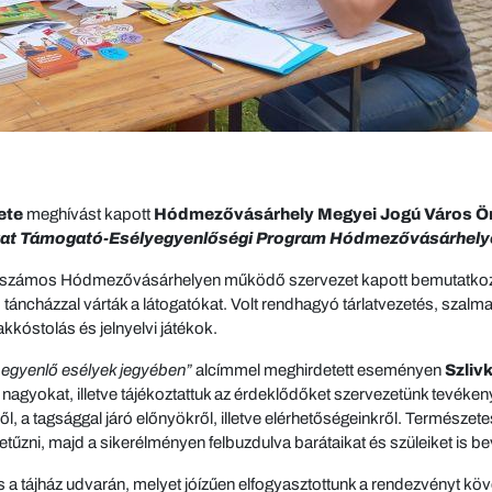
ete
meghívást kapott
Hódmezővásárhely Megyei Jogú Város 
at Támogató-Esélyegyenlőségi Program Hódmezővásárhely
 számos Hódmezővásárhelyen működő szervezet kapott bemutatkozá
ncházzal várták a látogatókat. Volt rendhagyó tárlatvezetés, szalmalabiri
kkóstolás és jelnyelvi játékok.
 egyenlő esélyek jegyében”
alcímmel meghirdetett eseményen
Szliv
 nagyokat, illetve tájékoztattuk az érdeklődőket szervezetünk tevéken
l, a tagsággal járó előnyökről, illetve elérhetőségeinkről. Természetese
etűzni, majd a sikerélményen felbuzdulva barátaikat és szüleiket is b
a tájház udvarán, melyet jóízűen elfogyasztottunk a rendezvényt köve