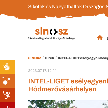
Siketek és Nagyothallók Országos 
/
/
SINOSZ
Hírek
INTEL-LIGET esélyegyenlősé
2023.07.17. 12:44
INTEL-LIGET esélyegyenlő
Hódmezővásárhelyen