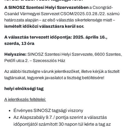
A SINOSZ Szentesi Helyi Szervezetében
a Csongrád-
Csanád Vármegyei Szervezet CSOM/2025.03.28./22. számú
határozata alapján – az első választás sikertelensége miatt –
ismételt időközi választásra kerül sor.
A választás tervezett időpontja: 2025. április 16.,
szerda, 13 óra
Helyszíne:
SINOSZ Szentesi Helyi Szervezete, 6600 Szentes,
Petőfi utca 2. – Szecessziós Ház
Az alábbi tisztségre várunk jelentkezőket, illetve kérjük a tisztelt
tagtársakat, tegyenek javaslatot a tisztség betöltésére!
helyi elnökségi tag
A jelentkezés feltételei:
Érvényes SINOSZ tagsági viszony
Az Alapszabály 9.7. / pontja szerint a választás
időpontjától számított 30 napon túl kérte a tag az