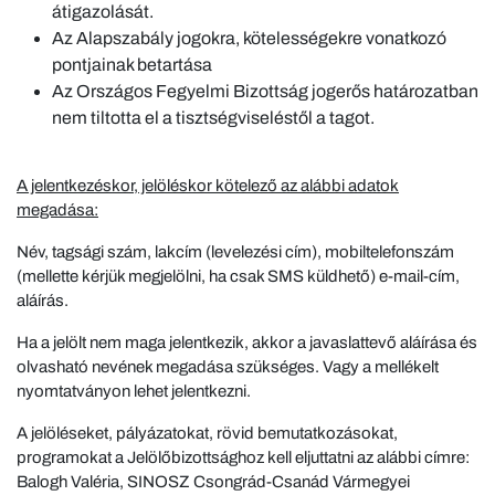
átigazolását.
Az Alapszabály jogokra, kötelességekre vonatkozó
pontjainak betartása
Az Országos Fegyelmi Bizottság jogerős határozatban
nem tiltotta el a tisztségviseléstől a tagot.
A jelentkezéskor, jelöléskor kötelező az alábbi adatok
megadása:
Név, tagsági szám, lakcím (levelezési cím), mobiltelefonszám
(mellette kérjük megjelölni, ha csak SMS küldhető) e-mail-cím,
aláírás.
Ha a jelölt nem maga jelentkezik, akkor a javaslattevő aláírása és
olvasható nevének megadása szükséges. Vagy a mellékelt
nyomtatványon lehet jelentkezni.
A jelöléseket, pályázatokat, rövid bemutatkozásokat,
programokat a Jelölőbizottsághoz kell eljuttatni az alábbi címre:
Balogh Valéria, SINOSZ Csongrád-Csanád Vármegyei