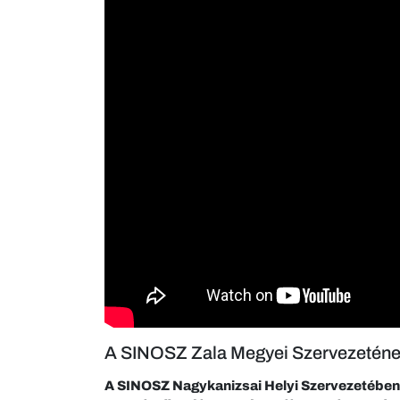
A SINOSZ Zala Megyei Szervezetének J
A SINOSZ Nagykanizsai Helyi Szervezetében