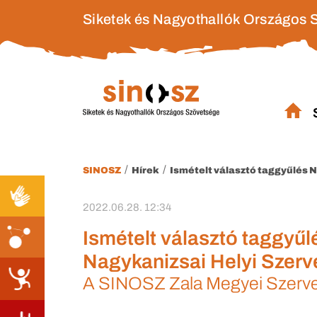
Siketek és Nagyothallók Országos 
/
/
SINOSZ
Hírek
Ismételt választó taggyűlés 
2022.06.28. 12:34
Ismételt választó taggyű
Nagykanizsai Helyi Szerv
A SINOSZ Zala Megyei Szerveze