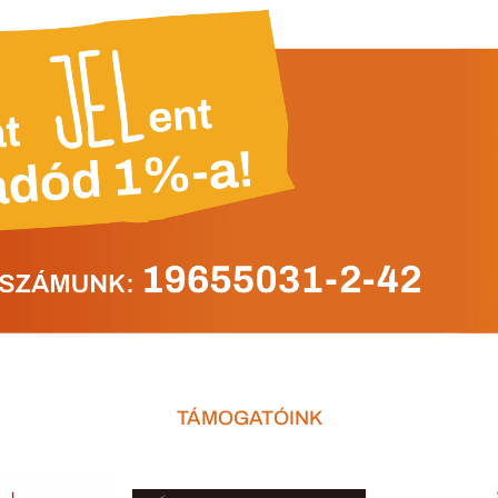
TÁMOGATÓINK