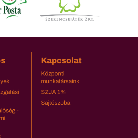
os
Kapcsolat
Központi
yek
munkatársaink
azgatási
SZJA 1%
Sajtószoba
lőségi-
mi
s