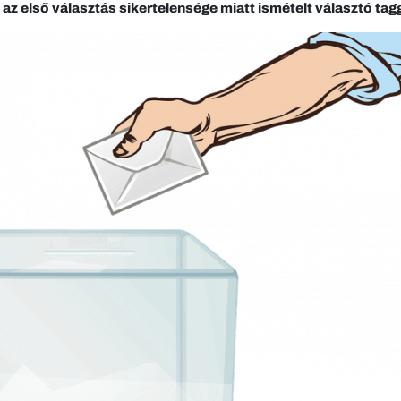
z első választás sikertelensége miatt ismételt választó tagg