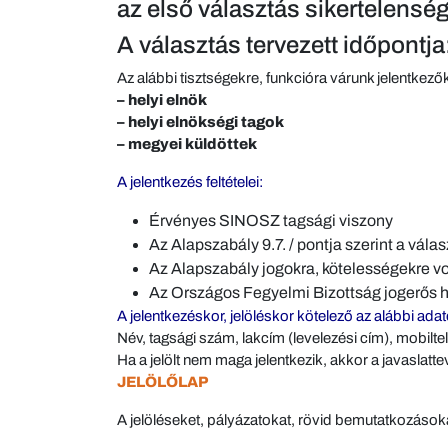
az első választás sikertelensé
A választás tervezett időpontja
Az alábbi tisztségekre, funkcióra várunk jelentkezőket
– helyi elnök
– helyi elnökségi tagok
– m
egyei küldöttek
A jelentkezés feltételei:
Érvényes SINOSZ tagsági viszony
Az Alapszabály 9.7. / pontja szerint a válas
Az Alapszabály jogokra, kötelességekre v
Az Országos Fegyelmi Bizottság jogerős hat
A jelentkezéskor, jelöléskor kötelező az alábbi ad
Név, tagsági szám, lakcím (levelezési cím), mobilte
Ha a jelölt nem maga jelentkezik, akkor a javaslat
JELÖLŐLAP
A jelöléseket, pályázatokat, rövid bemutatkozásokat