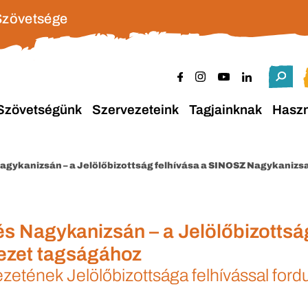
Szövetsége
Szövetségünk
Szervezeteink
Tagjainknak
Hasz
Nagykanizsán – a Jelölőbizottság felhívása a SINOSZ Nagykanizs
lés Nagykanizsán – a Jelölőbizotts
ezet tagságához
tének Jelölőbizottsága felhívással fordul