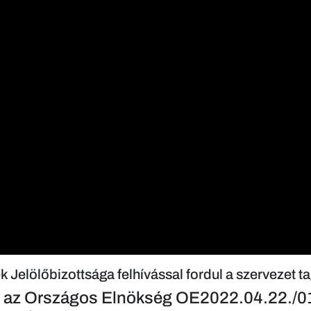
elölőbizottsága felhívással fordul a szervezet ta
az Országos Elnökség OE2022.04.22./01