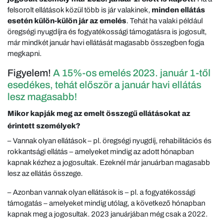
felsorolt ellátások közül több is jár valakinek,
minden ellátás
esetén külön-külön jár az emelés
. Tehát ha valaki például
öregségi nyugdíjra és fogyatékossági támogatásra is jogosult,
már mindkét január havi ellátását magasabb összegben fogja
megkapni.
Figyelem!
A 15%-os emelés 2023. január 1-től
esedékes, tehát először a január havi ellátás
lesz magasabb!
Mikor kapják meg az emelt összegű ellátásokat az
érintett személyek?
– Vannak olyan ellátások – pl. öregségi nyugdíj, rehabilitációs és
rokkantsági ellátás – amelyeket mindig az adott hónapban
kapnak kézhez a jogosultak. Ezeknél már januárban magasabb
lesz az ellátás összege.
– Azonban vannak olyan ellátások is – pl. a fogyatékossági
támogatás – amelyeket mindig utólag, a következő hónapban
kapnak meg a jogosultak. 2023 januárjában még csak a 2022.