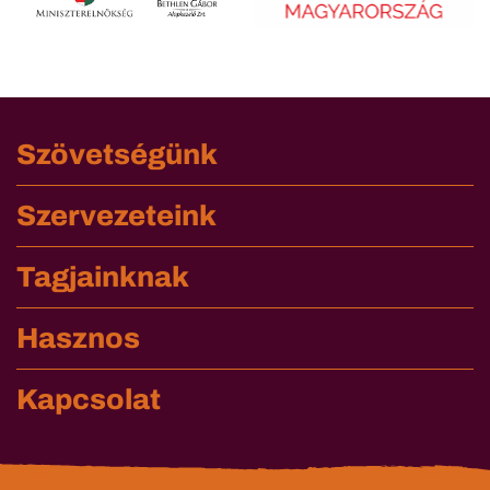
Szövetségünk
Szervezeteink
Tagjainknak
Hasznos
Kapcsolat