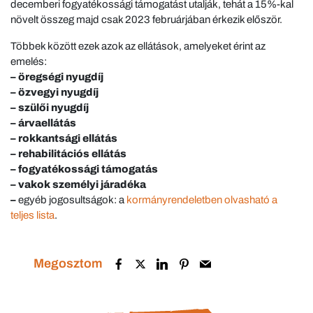
decemberi fogyatékossági támogatást utalják, tehát a 15%-kal
növelt összeg majd csak 2023 februárjában érkezik először.
Többek között ezek azok az ellátások, amelyeket érint az
emelés:
– öregségi nyugdíj
– özvegyi nyugdíj
–
szülői nyugdíj
–
árvaellátás
–
rokkantsági ellátás
–
rehabilitációs ellátás
–
fogyatékossági támogatás
–
vakok személyi járadéka
–
egyéb jogosultságok: a
kormányrendeletben olvasható a
teljes lista
.
Megosztom