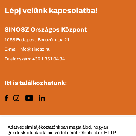
Lépj velünk kapcsolatba!
SINOSZ Országos Központ
1068 Budapest, Benczúr utca 21.
E-mail: info@sinosz.hu
Telefonszám: +36 1 351 04 34
Itt is találkozhatunk:
Impresszum
Adatvédelmi tájékoztató
Adatvédelmi tájékoztatónkban megtalálod, hogyan
gondoskodunk adataid védelméről. Oldalainkon HTTP-