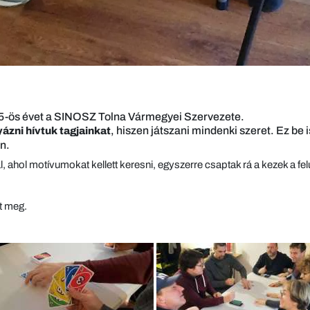
025-ös évet a SINOSZ Tolna Vármegyei Szervezete.
, hiszen játszani mindenki szeret. Ez be 
ázni hívtuk tagjainkat
an.
ál, ahol motívumokat kellett keresni, egyszerre csaptak rá a kezek a f
t meg.