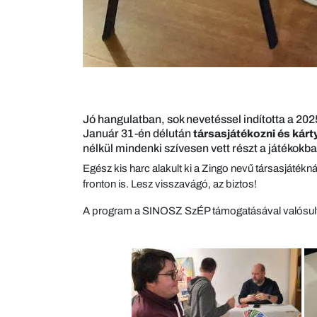
Jó hangulatban, sok nevetéssel indította a 2
Január 31-én délután
társasjátékozni és kárty
nélkül mindenki szívesen vett részt a játékokb
Egész kis harc alakult ki a Zingo nevű társasjátékn
fronton is. Lesz visszavágó, az biztos!
A program a SINOSZ SzÉP támogatásával valósul