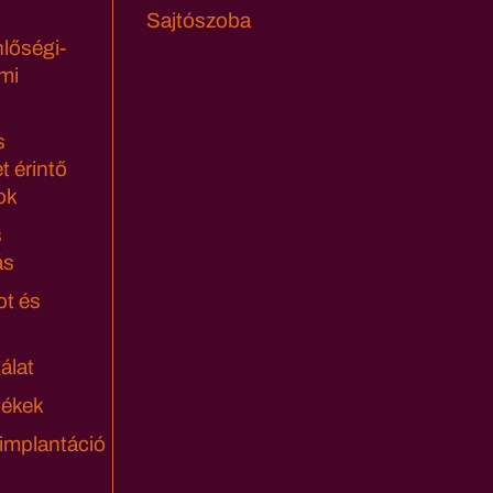
Sajtószoba
lőségi-
mi
s
t érintő
ok
s
ás
ot és
álat
lékek
 implantáció