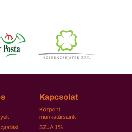
os
Kapcsolat
Központi
yek
munkatársaink
azgatási
SZJA 1%