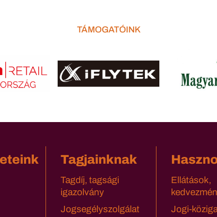
TÁMOGATÓINK
eteink
Tagjainknak
Haszn
Tagdíj, tagsági
Ellátások,
igazolvány
kedvezmén
Jogsegélyszolgálat
Jogi-közig