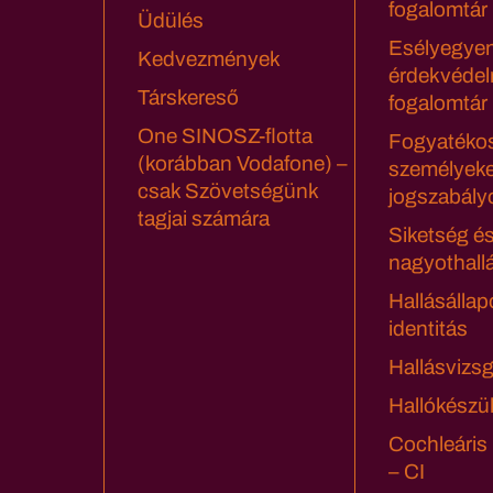
fogalomtár
Üdülés
Esélyegyen
Kedvezmények
érdekvédel
Társkereső
fogalomtár
One SINOSZ-flotta
Fogyatéko
(korábban Vodafone) –
személyeke
csak Szövetségünk
jogszabály
tagjai számára
Siketség é
nagyothall
Hallásállap
identitás
Hallásvizsg
Hallókészü
Cochleáris
– CI