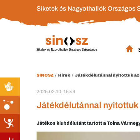
Siketek és Nagyothallók Országos 
/
/
SINOSZ
Hírek
Játékdélutánnal nyitottuk az
2025.02.10. 15:49
Játékdélutánnal nyitottuk
Játékos klubdélutánt tartott a Tolna Vármeg