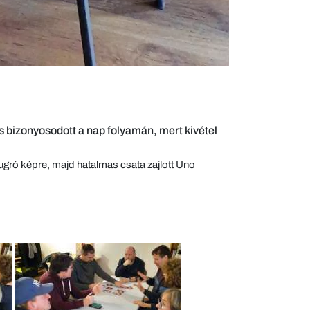
is bizonyosodott a nap folyamán, mert kivétel
elugró képre, majd hatalmas csata zajlott Uno