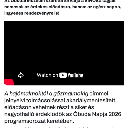
Az Óbudai Múzeum szeretettel várja a SINOSZ tagjait
nemcsak az érdekes előadásra, hanem az egész napos,
ingyenes rendezvényre is!
A hajómalmoktól a gőzmalmokig
címmel
jelnyelvi tolmácsolással akadálymentesített
előadáson vehetnek részt a siket és
nagyothalló érdeklődők az Óbuda Napja 2026
programsorozat keretében.