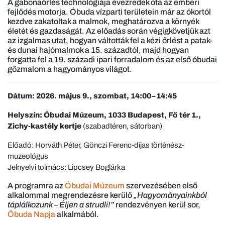
A gabonaőrlés technológiája évezredek óta az emberi
fejlődés motorja. Óbuda vízparti területein már az ókortól
kezdve zakatoltak a malmok, meghatározva a környék
életét és gazdaságát. Az előadás során végigkövetjük azt
az izgalmas utat, hogyan váltották fel a kézi őrlést a patak-
és dunai hajómalmok a 15. századtól, majd hogyan
forgatta fel a 19. századi ipari forradalom és az első óbudai
gőzmalom a hagyományos világot.
Dátum: 2026. május 9., szombat, 14:00–14:45
Helyszín: Óbudai Múzeum, 1033 Budapest, Fő tér 1.,
Zichy-kastély kertje
(szabadtéren, sátorban)
Előadó: Horváth Péter, Gönczi Ferenc-díjas történész-
muzeológus
Jelnyelvi tolmács: Lipcsey Boglárka
A programra az
Óbudai Múzeum
szervezésében első
alkalommal megrendezésre kerülő
„Hagyományainkból
táplálkozunk – Éljen a strudli!”
rendezvényen kerül sor,
Óbuda Napja
alkalmából.