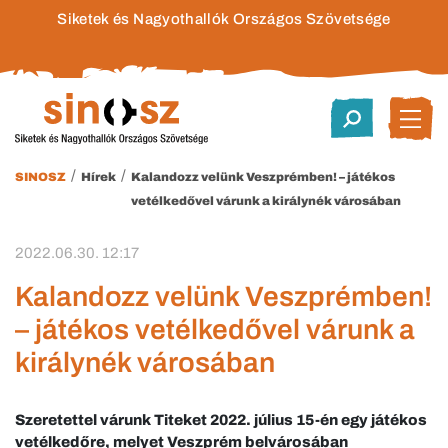
Siketek és Nagyothallók Országos Szövetsége
/
/
SINOSZ
Hírek
Kalandozz velünk Veszprémben! – játékos
vetélkedővel várunk a királynék városában
2022.06.30. 12:17
Kalandozz velünk Veszprémben!
– játékos vetélkedővel várunk a
királynék városában
Szeretettel várunk Titeket 2022. július 15-én egy játékos
vetélkedőre, melyet Veszprém belvárosában