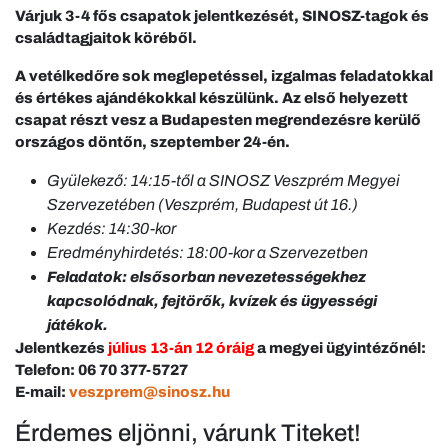
Várjuk 3-4 fős csapatok jelentkezését, SINOSZ-tagok és
családtagjaitok köréből.
A vetélkedőre sok meglepetéssel, izgalmas feladatokkal
és értékes ajándékokkal készülünk. Az első helyezett
csapat részt vesz a Budapesten megrendezésre kerülő
országos döntőn, szeptember 24-én.
Gyülekező: 14:15-től a SINOSZ Veszprém Megyei
Szervezetében (Veszprém, Budapest út 16.)
Kezdés: 14:30-kor
Eredményhirdetés: 18:00-kor a Szervezetben
Feladatok: elsősorban nevezetességekhez
kapcsolódnak, fejtörők, kvízek és ügyességi
játékok.
Jelentkezés
július 13-án 12 óráig
a megyei ügyintézőnél:
Telefon: 06 70 377-5727
E-mail:
veszprem@sinosz.hu
Érdemes eljönni, várunk Titeket!