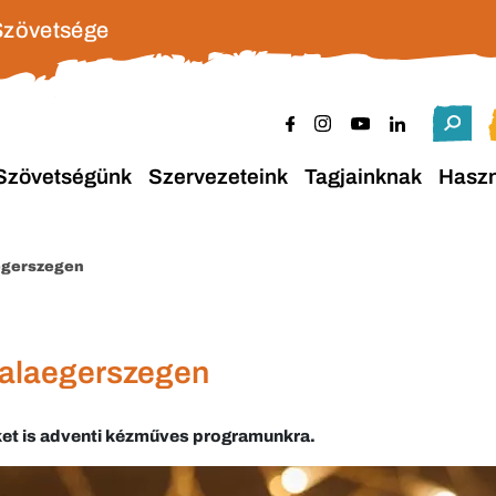
Szövetsége
Szövetségünk
Szervezeteink
Tagjainknak
Hasz
egerszegen
Zalaegerszegen
eket is adventi kézműves programunkra.