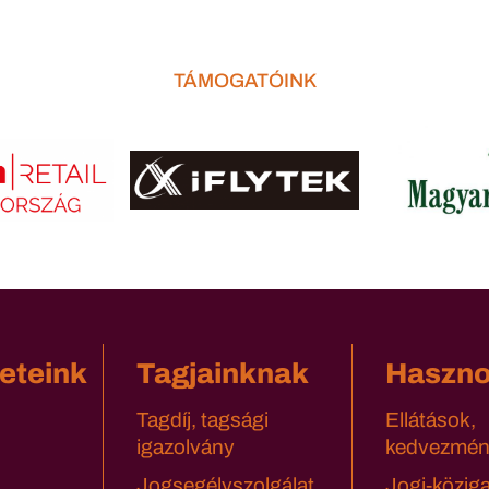
TÁMOGATÓINK
eteink
Tagjainknak
Haszn
Tagdíj, tagsági
Ellátások,
igazolvány
kedvezmén
Jogsegélyszolgálat
Jogi-közig