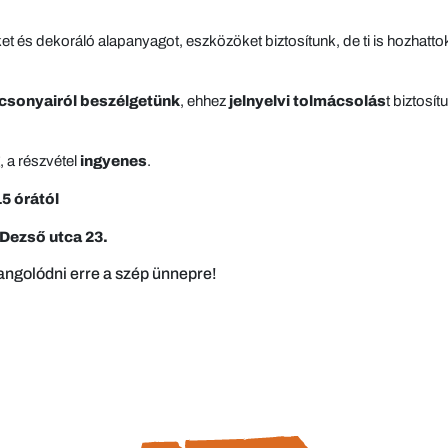
t és dekoráló alapanyagot, eszközöket biztosítunk, de ti is hozhattok
csonyairól beszélgetünk
, ehhez
jelnyelvi tolmácsolás
t biztosí
 a részvétel
ingyenes
.
5 órától
Dezső utca 23.
hangolódni erre a szép ünnepre!