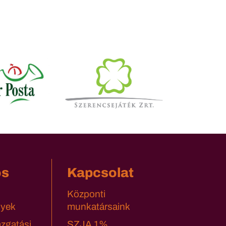
os
Kapcsolat
Központi
yek
munkatársaink
azgatási
SZJA 1%