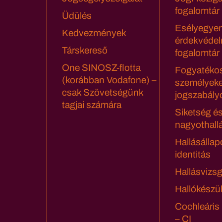
fogalomtár
Üdülés
Esélyegyen
Kedvezmények
érdekvédel
Társkereső
fogalomtár
One SINOSZ-flotta
Fogyatéko
(korábban Vodafone) –
személyeke
csak Szövetségünk
jogszabály
tagjai számára
Siketség é
nagyothall
Hallásállap
identitás
Hallásvizsg
Hallókészü
Cochleáris
– CI