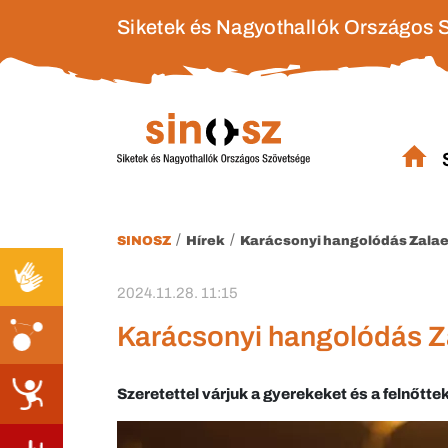
Siketek és Nagyothallók Országos 
/
/
SINOSZ
Hírek
Karácsonyi hangolódás Zala
2024.11.28. 11:15
Karácsonyi hangolódás 
Szeretettel várjuk a gyerekeket és a felnőtt