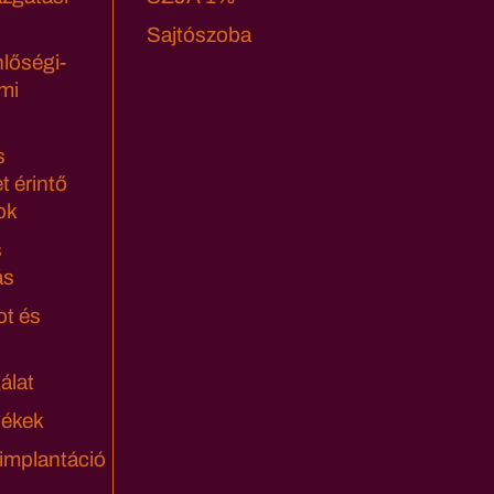
Sajtószoba
lőségi-
mi
s
t érintő
ok
s
ás
ot és
álat
lékek
 implantáció