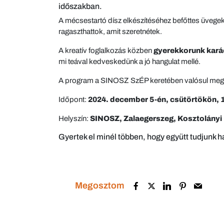
időszakban.
A mécsestartó dísz elkészítéséhez befőttes üvegeke
ragaszthattok, amit szeretnétek.
A kreatív foglalkozás közben
gyerekkorunk kará
mi teával kedveskedünk a jó hangulat mellé.
A program a SINOSZ SzÉP keretében valósul meg,
Időpont:
2024. december 5-én, csütörtökön, 1
Helyszín:
SINOSZ, Zalaegerszeg, Kosztolányi 
Gyertek el minél többen, hogy együtt tudjunk 
Megosztom