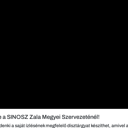
re a SINOSZ Zala Megyei Szervezeténél!
enki a saját ízlésének megfelelő dísztárgyat készíthet, amivel a