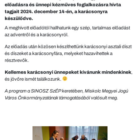
előadásra és ünnepi kézműves foglalkozásra hívta
tagjait 2024. december 14-én, a karácsonyra
készülődve.
A meghívott előadótól hallhatunk egy szép, tartalmas előadást
az adventről és a karácsonyról.
Az előadás után közösen készíthettünk karácsonyi asztali díszt
és díszeket a karácsonyfára, melyeket hazavihettek a
résztvevők.
Kellemes karácsonyi ünnepeket kívánunk mindenkinek
,
és jövőre ismét találkozunk.
A program a SINOSZ SzÉP keretében, Miskolc Megyei Jogú
Város Önkormányzatának támogatásából valósult meg.