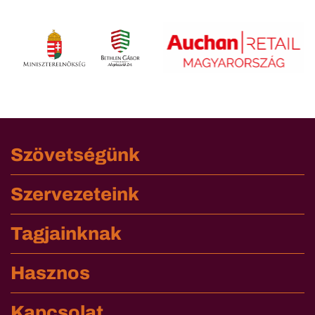
Szövetségünk
Szervezeteink
Tagjainknak
Hasznos
Kapcsolat