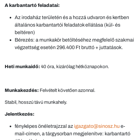
A karbantartó feladatai:
Az irodaház területén és a hozzá udvaron és kertben
általános karbantartói feladatok ellátása (kül- és
beltéren)
Bérezés: a munkakör betöltéséhez megfelelő szakmai
végzettség esetén 296.400 Ft bruttó + juttatások.
Heti munkaidő:
40 óra, kizárólag hétköznapokon.
Munkakezdés:
Felvételt követően azonnal.
Stabil, hosszú távú munkahely.
Jelentkezés:
fényképes önéletrajzzal az
igazgato@sinosz.hu
e-
mail-címen, a tárgysorban megjelenítve: karbantartó