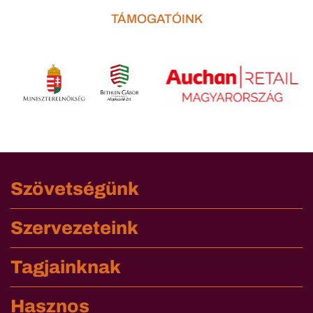
TÁMOGATÓINK
Szövetségünk
Szervezeteink
Tagjainknak
Hasznos