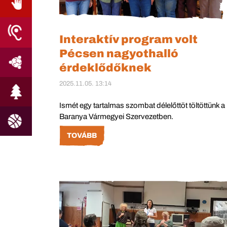
Interaktív program volt
Pécsen nagyothalló
érdeklődőknek
2025.11.05. 13:14
Ismét egy tartalmas szombat délelőttöt töltöttünk a
Baranya Vármegyei Szervezetben.
TOVÁBB