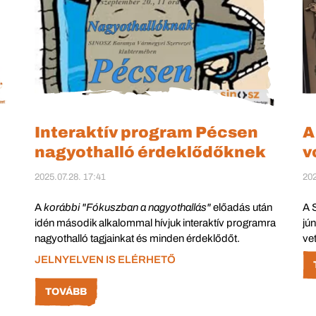
Interaktív program Pécsen
A
nagyothalló érdeklődőknek
v
2025.07.28. 17:41
202
A
korábbi "Fókuszban a nagyothallás"
előadás után
A 
idén második alkalommal hívjuk interaktív programra
jú
nagyothalló tagjainkat és minden érdeklődőt.
vet
JELNYELVEN IS ELÉRHETŐ
TOVÁBB