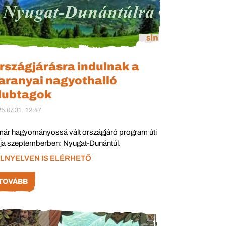
rszágjárásra indulnak a
aranyai nagyothalló
lubtagok
5.07.31. 12:47
már hagyományossá vált országjáró program úti
lja szeptemberben: Nyugat-Dunántúl.
LNYELVEN IS ELÉRHETŐ
TOVÁBB