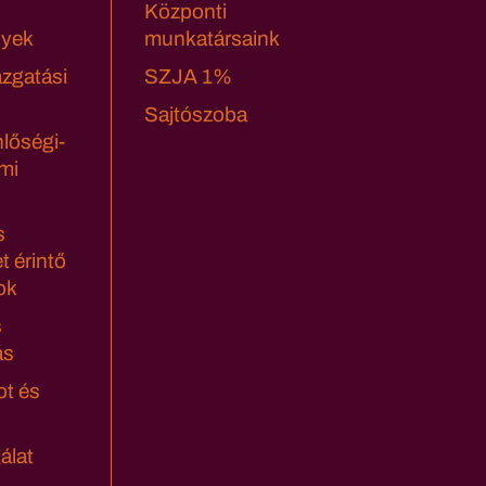
Központi
yek
munkatársaink
azgatási
SZJA 1%
Sajtószoba
lőségi-
mi
s
t érintő
ok
s
ás
ot és
álat