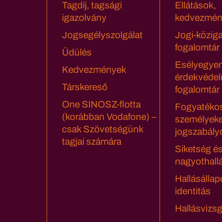
Tagdíj, tagsági
Ellátások,
igazolvány
kedvezmén
Jogsegélyszolgálat
Jogi-közig
fogalomtár
Üdülés
Esélyegyen
Kedvezmények
érdekvédel
Társkereső
fogalomtár
One SINOSZ-flotta
Fogyatéko
(korábban Vodafone) –
személyeke
csak Szövetségünk
jogszabály
tagjai számára
Siketség é
nagyothall
Hallásállap
identitás
Hallásvizsg