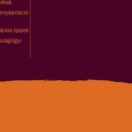
lékek
 implantáció
ciós tippek
sságügyi