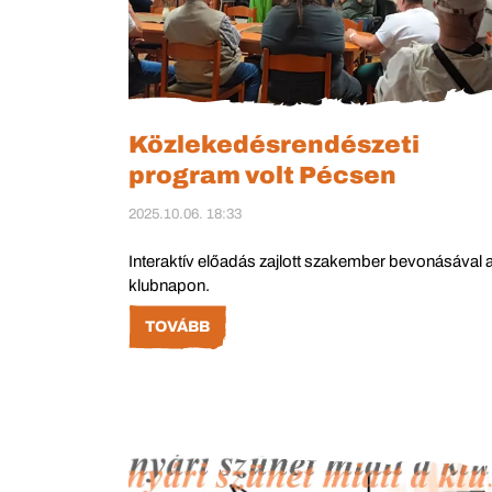
Közlekedésrendészeti
program volt Pécsen
2025.10.06. 18:33
Interaktív előadás zajlott szakember bevonásával 
klubnapon.
TOVÁBB