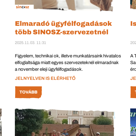
Elmaradó ügyfélfogadások
I
több SINOSZ-szervezetnél
2025.11.03. 11:31
202
Figyelem, technikai ok, illetve munkatársaink hivatalos
A 
elfoglaltsága miatt egyes szervezeteknél elmaradnak
Sa
a november eleji ügyfélfogadások.
ér
JELNYELVEN IS ELÉRHETŐ
JE
TOVÁBB