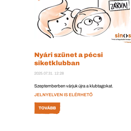
Nyári szünet a pécsi
siketklubban
2025.07.31. 12:28
Szeptemberben várjuk újra a klubtagokat.
JELNYELVEN IS ELÉRHETŐ
TOVÁBB