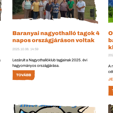
Baranyai nagyothalló tagok 4
O
napos országjáráson voltak
b
k
2025.10.06. 14:59
202
a
Lezárult a Nagyothallóklub tagjainak 2025. évi
hagyományos országjárása.
A 
cé
TOVÁBB
JE