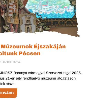
 Múzeumok Éjszakáján
oltunk Pécsen
5.07.08. 15:54
SINOSZ Baranya Vármegyei Szervezet tagjai 2025.
nius 21-én egy rendhagyó múzeumi látogatáson
tek részt.
TOVÁBB