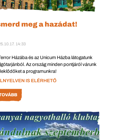
smerd meg a hazádat!
5.10.17. 14:33
Terror Házába és az Unicum Házba látogatunk
lgótarjánból. Az ország minden pontjáról várunk
deklődőket a programunkra!
LNYELVEN IS ELÉRHETŐ
TOVÁBB