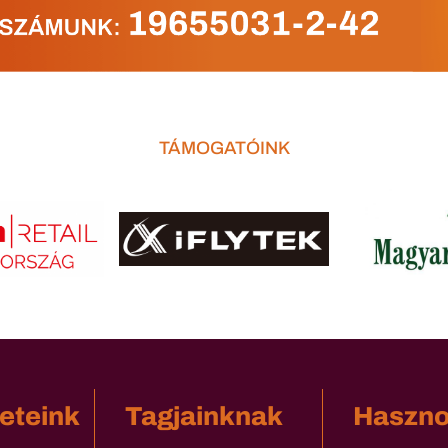
TÁMOGATÓINK
eteink
Tagjainknak
Haszn