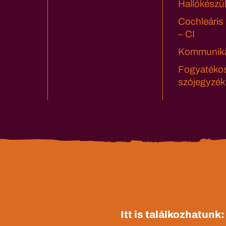
Hallókészü
Cochleáris
– CI
Kommuniká
Fogyatéko
szójegyzék
Itt is találkozhatunk: