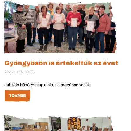
Gyöngyösön is értékeltük az évet
2025.12.12. 17:35
Jubiláló hűséges tagjainkat is megünnepeltük.
TOVÁBB