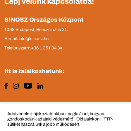
Lépj velünk kapcsolatba!
SINOSZ Országos Központ
1068 Budapest, Benczúr utca 21.
E-mail: info@sinosz.hu
Telefonszám: +36 1 351 04 34
Itt is találkozhatunk:
Impresszum
Adatvédelmi tájékoztató
Adatvédelmi tájékoztatónkban megtalálod, hogyan
gondoskodunk adataid védelméről. Oldalainkon HTTP-
sütiket használunk a jobb működésért.