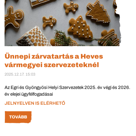
Ünnepi zárvatartás a Heves
vármegyei szervezeteknél
2025.12.17. 15:03
Az Egri és Gyöngyösi Helyi Szervezetek 2025. év végi és 2026.
év elejei ügyfélfogadásai
JELNYELVEN IS ELÉRHETŐ
TOVÁBB