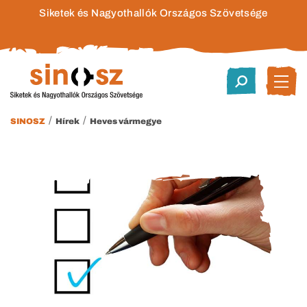
Siketek és Nagyothallók Országos Szövetsége
/
/
SINOSZ
Hírek
Heves vármegye