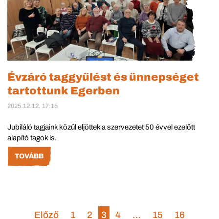
Évzáró taggyűlést és ünnepséget
tartottunk Egerben
2025.12.12. 17:15
Jubiláló tagjaink közül eljöttek a szervezetet 50 évvel ezelőtt
alapító tagok is.
TOVÁBB
Előző
1
2
3
4
…
15
16