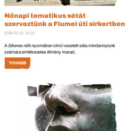
Nőnapi tematikus sétát
szerveztünk a Fiumei úti sírkertben
2026.03.19. 16:18
A
Sikeres nők nyomában
című vezetett séta mindannyiunk
számára emlékezetes élmény marad.
TOVÁBB