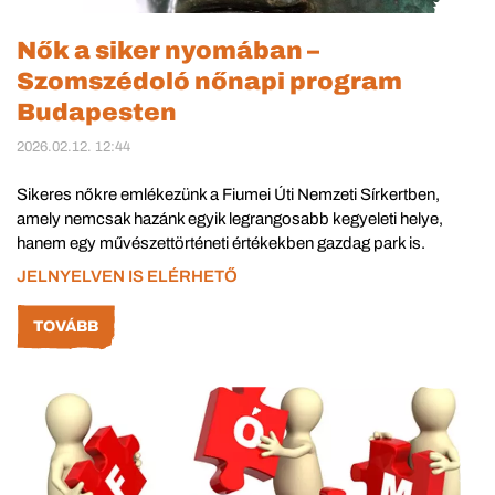
Nők a siker nyomában –
Szomszédoló nőnapi program
Budapesten
2026.02.12. 12:44
Sikeres nőkre emlékezünk a Fiumei Úti Nemzeti Sírkertben,
amely nemcsak hazánk egyik legrangosabb kegyeleti helye,
hanem egy művészettörténeti értékekben gazdag park is.
JELNYELVEN IS ELÉRHETŐ
TOVÁBB