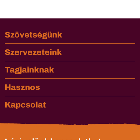
Szövetségünk
Szervezeteink
Tagjainknak
Hasznos
Kapcsolat