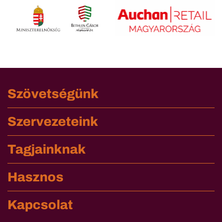
Szövetségünk
Szervezeteink
Tagjainknak
Hasznos
Kapcsolat