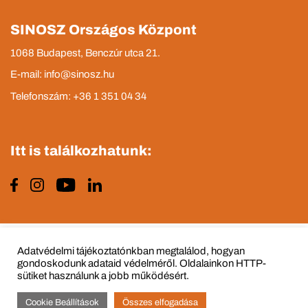
SINOSZ Országos Központ
1068 Budapest, Benczúr utca 21.
E-mail: info@sinosz.hu
Telefonszám: +36 1 351 04 34
Itt is találkozhatunk:
Impresszum
Adatvédelmi tájékoztató
Adatvédelmi tájékoztatónkban megtalálod, hogyan
gondoskodunk adataid védelméről. Oldalainkon HTTP-
sütiket használunk a jobb működésért.
Cookie Beállítások
Összes elfogadása