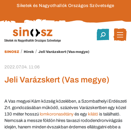
Siketek és Nagyothallók Országos Szövetsége
/
/
SINOSZ
Hírek
Jeli Varázskert (Vas megye)
2022.07.04. 11:06
Jeli Varázskert (Vas megye)
A Vas megyei Kám község közelében, a Szombathelyi Erdészeti
Zrt. gondozásában működő, százéves Varázskertben egy közel
130 méter hosszú
lomkoronasétány
és egy
kilátó
is található.
Nemcsak a messze földön híres tavaszi rododendronvirágzás
idején, hanem minden évszakban érdemes ellátogatni ebbe a