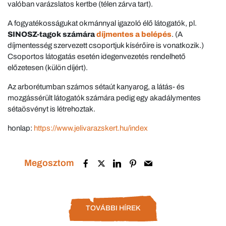
valóban varázslatos kertbe (télen zárva tart).
A fogyatékosságukat okmánnyal igazoló élő látogatók, pl.
SINOSZ-tagok számára
díjmentes a belépés
. (A
díjmentesség szervezett csoportjuk kísérőire is vonatkozik.)
Csoportos látogatás esetén idegenvezetés rendelhető
előzetesen (külön díjért).
Az arborétumban számos sétaút kanyarog, a látás- és
mozgássérült látogatók számára pedig egy akadálymentes
sétaösvényt is létrehoztak.
honlap:
https://www.jelivarazskert.hu/index
Megosztom
TOVÁBBI HÍREK