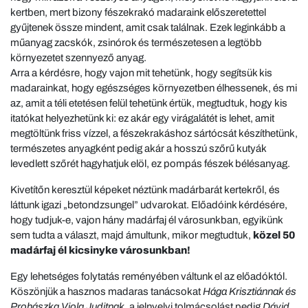
kertben, mert bizony fészekrakó madaraink előszeretettel
gyűjtenek össze mindent, amit csak találnak. Ezek leginkább a
műanyag zacskók, zsinórok és természetesen a legtöbb
környezetet szennyező anyag.
Arra a kérdésre, hogy vajon mit tehetünk, hogy segítsük kis
madarainkat, hogy egészséges környezetben élhessenek, és mi
az, amit a téli etetésen felül tehetünk értük, megtudtuk, hogy kis
itatókat helyezhetünk ki: ez akár egy virágalátét is lehet, amit
megtöltünk friss vízzel, a fészekrakáshoz sártócsát készíthetünk,
természetes anyagként pedig akár a hosszú szőrű kutyák
levedlett szőrét hagyhatjuk elöl, ez pompás fészek bélésanyag.
Kivetítőn keresztül képeket néztünk madárbarát kertekről, és
láttunk igazi „betondzsungel” udvarokat. Előadóink kérdésére,
hogy tudjuk-e, vajon hány madárfaj él városunkban, egyikünk
sem tudta a választ, majd ámultunk, mikor megtudtuk,
közel 50
madárfaj él kicsinyke városunkban!
Egy lehetséges folytatás reményében váltunk el az előadóktól.
Köszönjük a hasznos madaras tanácsokat
Hága Krisztiánnak és
Prohászka Viola Juditnak
, a jelnyelvi tolmácsolást pedig
Dávid