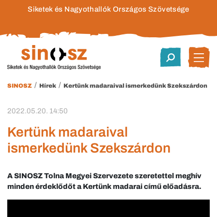
Siketek és Nagyothallók Országos Szövetsége
/
/
SINOSZ
Hírek
Kertünk madaraival ismerkedünk Szekszárdon
2022.05.20. 14:50
Kertünk madaraival
ismerkedünk Szekszárdon
A SINOSZ Tolna Megyei Szervezete szeretettel meghív
minden érdeklődőt a Kertünk madarai című előadásra.