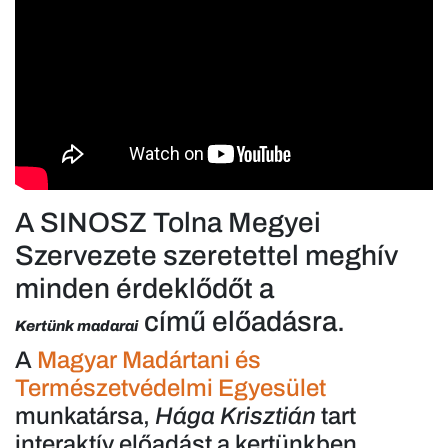
A SINOSZ Tolna Megyei
Szervezete szeretettel meghív
minden érdeklődőt a
című előadásra.
Kertünk madarai
A
Magyar Madártani és
Természetvédelmi Egyesület
munkatársa,
Hága Krisztián
tart
interaktív előadást a kertünkben