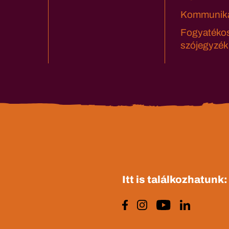
Kommuniká
Fogyatéko
szójegyzék
Itt is találkozhatunk: