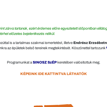
nt zárva tartanak, ezért érdemes előre egyeztetett időpontban ellátoga
térhet előzetes bejelentkezés nélkül.
ttal is a tartalmas szakmai ismertetést, illetve
Endrész Erzsébet
kra az épületek belső tereinek megtekintését. Köszönettel tartozunk
Programunkat a
SINOSZ SzÉP
keretében valósítottuk meg.
KÉPEINK IDE KATTINTVA LÁTHATÓK