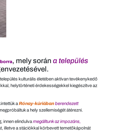
, mely során
a település
borra
genvezetésével.
 település kulturális életében aktívan tevékenykedő
al, helytörténeti érdekességekkel kiegészítve az
intettük a
Rónay-kúriában
berendezett
 megpróbáltuk a hely szellemiségét átérezni.
g, innen elindulva
megálltunk az impozáns,
ptát, illetve a stációkkal körbevett temetőkápolnát