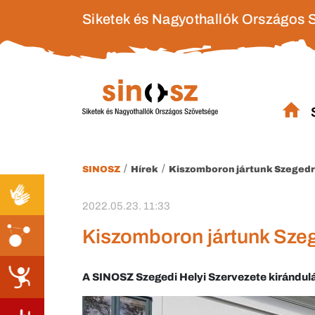
Siketek és Nagyothallók Országos 
/
/
SINOSZ
Hírek
Kiszomboron jártunk Szegedr
2022.05.23. 11:33
Kiszomboron jártunk Sze
A SINOSZ Szegedi Helyi Szervezete kirándul