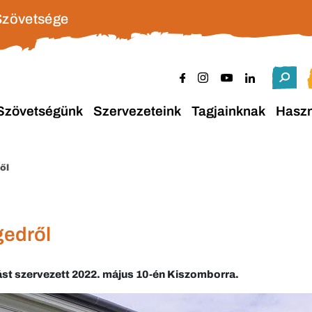
Szövetsége
Szövetségünk
Szervezeteink
Tagjainknak
Hasz
ől
gedről
ást szervezett 2022. május 10-én Kiszomborra.