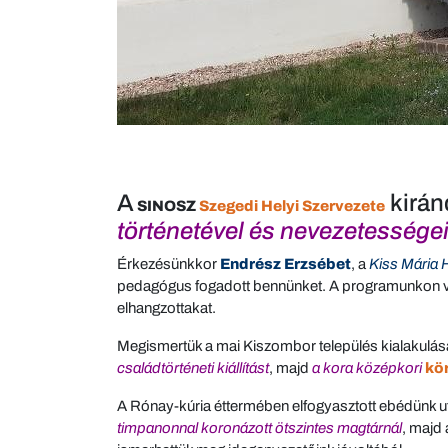
A
kirán
SINOSZ
Szegedi Helyi Szervezete
történetével és nevezetessége
Érkezésünkkor
Endrész Erzsébet
, a
Kiss Mária 
pedagógus fogadott bennünket. A programunkon vég
elhangzottakat.
Megismertük a mai Kiszombor település kialakulás
családtörténeti kiállítást
, majd
a kora középkori
kö
A Rónay-kúria éttermében elfogyasztott ebédünk 
timpanonnal koronázott ötszintes magtárnál
, majd 