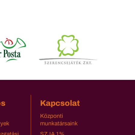
os
Kapcsolat
Központi
yek
munkatársaink
azgatási
SZJA 1%