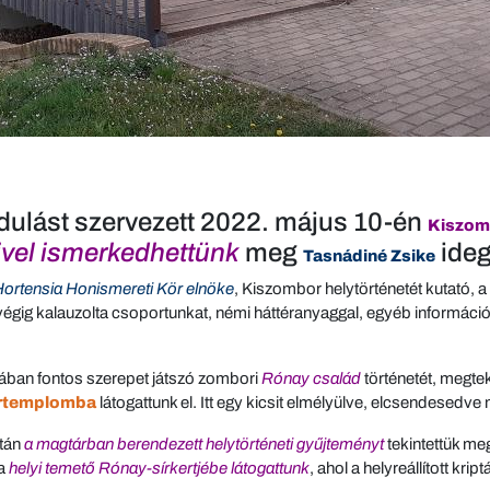
dulást szervezett 2022. május 10-én
Kiszom
ivel ismerkedhettünk
meg
ide
Tasnádiné Zsike
Hortensia Honismereti Kör elnöke
, Kiszombor helytörténetét kutató, a
ig kalauzolta csoportunkat, némi háttéranyaggal, egyéb információkk
ában fontos szerepet játszó zombori
Rónay család
történetét, megtek
rtemplomba
látogattunk el. Itt egy kicsit elmélyülve, elcsendesedve
után
a magtárban berendezett helytörténeti gyűjteményt
tekintettük me
a
helyi temető Rónay-sírkertjébe látogattunk
, ahol a helyreállított kri