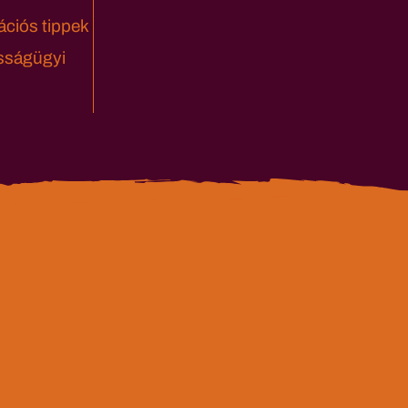
ciós tippek
sságügyi