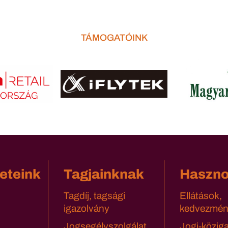
TÁMOGATÓINK
eteink
Tagjainknak
Haszn
Tagdíj, tagsági
Ellátások,
igazolvány
kedvezmén
Jogsegélyszolgálat
Jogi-közig