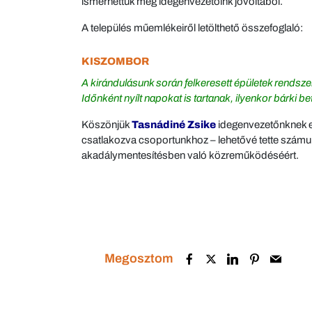
ismerhettük meg idegenvezetőink jóvoltából.
A település műemlékeiről letölthető összefoglaló:
KISZOMBOR
A kirándulásunk során felkeresett épületek rendszeri
Időnként nyílt napokat is tartanak, ilyenkor bárki be
Köszönjük
Tasnádiné Zsike
idegenvezetőnknek ezú
csatlakozva csoportunkhoz – lehetővé tette számun
akadálymentesítésben való közreműködéséért.
Megosztom