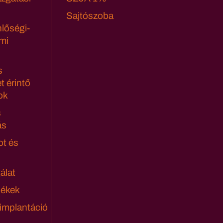
Sajtószoba
lőségi-
mi
s
t érintő
ok
s
ás
ot és
álat
lékek
 implantáció