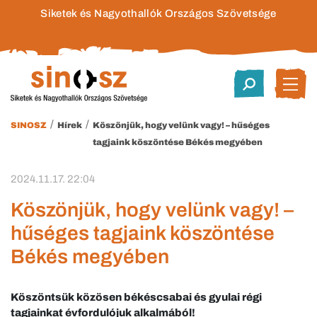
Siketek és Nagyothallók Országos Szövetsége
/
/
SINOSZ
Hírek
Köszönjük, hogy velünk vagy! – hűséges
tagjaink köszöntése Békés megyében
2024.11.17. 22:04
Köszönjük, hogy velünk vagy! –
hűséges tagjaink köszöntése
Békés megyében
Köszöntsük közösen békéscsabai és gyulai régi
tagjainkat évfordulójuk alkalmából!