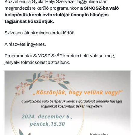
Közvetlenül a Gyulai Helyi Szervezet taggyűlése után
megrendezésre kerülő programunkon
a SINOSZ-ba való
belépésük kerek évfordulóját ünneplő hűséges
tagjainkat köszöntjük.
Szívesen látunk minden érdeklődőt!
A részvétel ingyenes.
Programunk a
SINOSZ SzÉP
keretein belül valósul meg,
jelnyelvi tolmácsolást biztosítunk.