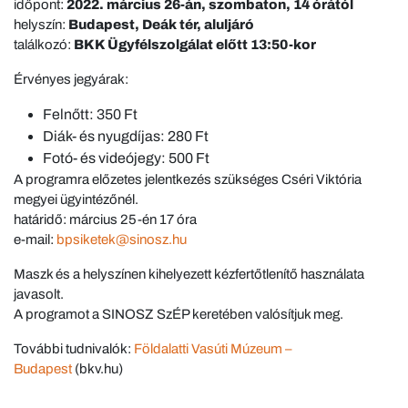
időpont:
2022. március 26-án, szombaton, 14 órától
helyszín:
Budapest, Deák tér, aluljáró
találkozó:
BKK Ügyfélszolgálat előtt 13:50-kor
Érvényes jegyárak:
Felnőtt: 350 Ft
Diák- és nyugdíjas: 280 Ft
Fotó- és videójegy: 500 Ft
A programra előzetes jelentkezés szükséges Cséri Viktória
megyei ügyintézőnél.
határidő: március 25-én 17 óra
e-mail:
bpsiketek@sinosz.hu
Maszk és a helyszínen kihelyezett kézfertőtlenítő használata
javasolt.
A programot a SINOSZ SzÉP keretében valósítjuk meg.
További tudnivalók:
Földalatti Vasúti Múzeum –
Budapest
(bkv.hu)