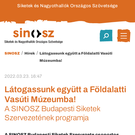
Siketek és Nagyothallók Országos Szövetsége
/
/
SINOSZ
Hírek
Látogassunk együtt a Földalatti Vasúti
Múzeumba!
2022.03.23. 16:47
Látogassunk együtt a Földalatti
Vasúti Múzeumba!
A SINOSZ Budapesti Siketek
Szervezetének programja
A SINOSZ Budapesti Siketek Szervezete csoportos