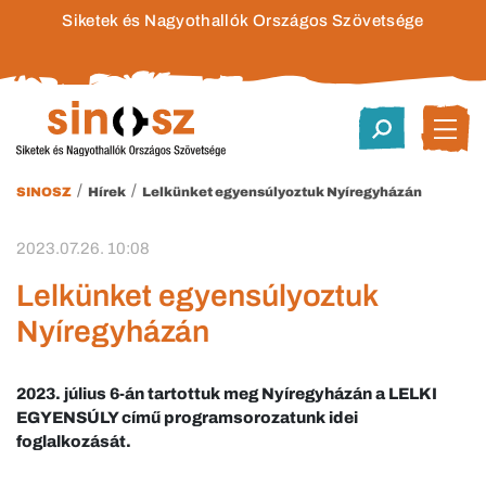
Siketek és Nagyothallók Országos Szövetsége
/
/
SINOSZ
Hírek
Lelkünket egyensúlyoztuk Nyíregyházán
2023.07.26. 10:08
Lelkünket egyensúlyoztuk
Nyíregyházán
2023. július 6-án tartottuk meg Nyíregyházán a
LELKI
EGYENSÚLY
című programsorozatunk idei
foglalkozását.