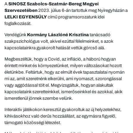
A
SINOSZ Szabolcs-Szatmár-Bereg Megyei
Szervezetében
2023. július 6-án tartottuk meg Nyíregyházán a
LELKI EGYENSÚLY
című programsorozatunk idei
foglalkozását.
Vendégünk
Kormány Lászlóné Krisztina
tanácsadó
szakpszichológus volt, akivel ezúttal félelmeinket, s azok
kapcsolatainkra gyakorolt hatását vettük górcső alá.
Megbeszéltük, hogy a Covid, az infláció, a háború hogyan
érintett minket és környezetünket, milyen változásokat hozott
életünkbe. Feltártuk, hogy az elmúlt évek tapasztalatai nyomán
mi az, amit szeretnénk elkerülni, ami nyomaszt, szorongással
vagy aggódással tölt el. Megvizsgáltuk, hogyan alakultak
kapcsolataink szeretteinkkel, ismerőseinkkel és azokkal, akik
ismeretlenül jönnek szembe velünk.
Interaktív játékokon keresztül gyakoroltuk az új helyzetekhez,
kihívásokhoz való derűs hozzáállást, az egymásra figyelő,
támogató közösségi létezést.