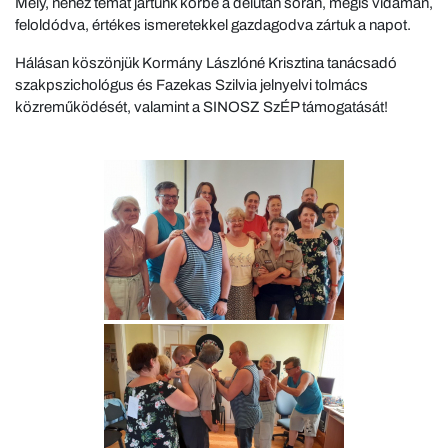
Mély, nehéz témát jártunk körbe a délután során, mégis vidáman,
feloldódva, értékes ismeretekkel gazdagodva zártuk a napot.
Hálásan köszönjük Kormány Lászlóné Krisztina tanácsadó
szakpszichológus és Fazekas Szilvia jelnyelvi tolmács
közreműködését, valamint a SINOSZ SzÉP támogatását!