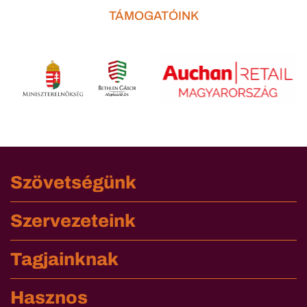
TÁMOGATÓINK
Szövetségünk
Szervezeteink
Tagjainknak
Hasznos