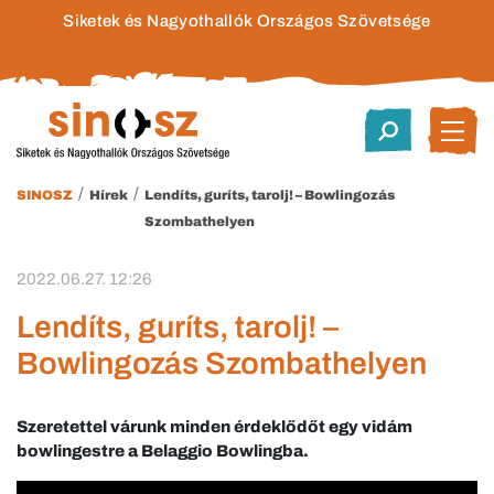
Siketek és Nagyothallók Országos Szövetsége
/
/
SINOSZ
Hírek
Lendíts, guríts, tarolj! – Bowlingozás
Szombathelyen
2022.06.27. 12:26
Lendíts, guríts, tarolj! –
Bowlingozás Szombathelyen
Szeretettel várunk minden érdeklődőt egy vidám
bowlingestre a Belaggio Bowlingba.