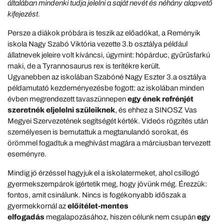
általában mindenki tudja jelelni a saját nevét és néhány alapvető
kifejezést.
Persze a diákok próbára is teszik az előadókat, a Reményik
iskola Nagy Szabó Viktória vezette 3.b osztálya például
állatnevek jeleire volt kíváncsi, úgymint: hópárduc, gyűrűsfarkú
maki, de a Tyrannosaurus rex is terítékre került.
Ugyanebben az iskolában Szabóné Nagy Eszter 3.a osztálya
példamutató kezdeményezésbe fogott: az iskolában minden
évben megrendezett tavaszünnepen
egy ének refrénjét
szeretnék eljelelni szüleiknek
, és ehhez a SINOSZ Vas
Megyei Szervezetének segítségét kérték. Videós rögzítés után
személyesen is bemutattuk a megtanulandó sorokat, és
örömmel fogadtuk a meghívást magára a márciusban tervezett
eseményre.
Mindig jó érzéssel hagyjuk el a iskolatermeket, ahol csillogó
gyermekszempárok ígértetik meg, hogy jövünk még. Érezzük:
fontos, amit csinálunk. Nincs is fogékonyabb időszak a
gyermekkornál az
előítélet-mentes
elfogadás
megalapozásához, hiszen célunk nem csupán
egy