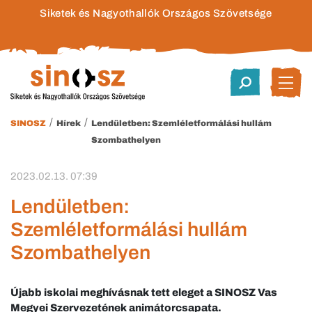
Siketek és Nagyothallók Országos Szövetsége
/
/
SINOSZ
Hírek
Lendületben: Szemléletformálási hullám
Szombathelyen
2023.02.13. 07:39
Lendületben:
Szemléletformálási hullám
Szombathelyen
Újabb iskolai meghívásnak tett eleget a SINOSZ Vas
Megyei Szervezetének animátorcsapata.