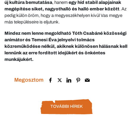
új kultúra bemutatása
, hanem
egy híd stabil alapjainak
megépítése siket, nagyothalló és halló ember között
. Az
pedig külön öröm, hogy a megyeszékhelyen kívül Vas megye
más településeire is eljutunk.
Mindez nem lenne megoldható Tóth Csabáné közösségi
animátor és Temesi Éva jelnyelvi tolmács
közreműködése nélkül, akiknek különösen hálásnak kell
lennünk az erre fordított idejükért és önkéntes
munkájukért.
Megosztom
TOVÁBBI HÍREK