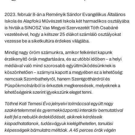
2023. február 8-án a Reményik Sándor Evangélikus Általános
Iskola és Alapfokú Művészeti Iskola két harmadikos osztályába
is hívták a SINOSZ Vas Megyei Szervezetét Tóth Csabáné
vezetésével, hogy a kétszer 25 diákot számláló osztályokat
vezesse be a siketkultúra érdekes világába.
Mindig nagy öröm számunkra, amikor felkérést kapunk
érzékenyítő órák megtartására, és az utóbbi időben – a helyi
médiával való mind szorosabb együttműködésünknek is
köszönhetően – szárnyra kapott a megyében ez a lehetőség:
nemcsak Szombathelyről, hanem Szentgotthárdról és
Püspökmolnáriból is érkeztek megkeresések, melyeknek a
lehetőségeink szerint igyekszünk eleget tenni.
Tóthné Kati Temesi Éva
jelnyelvi tolmáccsal együtt nagy
szakértelemmel és gyermekközpontú interaktív bemutatóval
kelti fel a nebulók érdeklődését, akiknek kérdéseik
kiapadhatatlanok, tudásvágyuk kielégíthetetlen, tanulási
képességeik bámulatra méltóak. A 45 perces órák végén