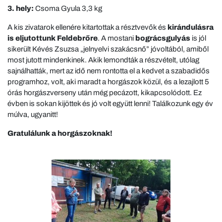
3. hely:
Csoma Gyula 3,3 kg
A kis zivatarok ellenére kitartottak a résztvevők és
kirándulásra
is eljutottunk Feldebrőre
. A mostani
bográcsgulyás
is jól
sikerült Kévés Zsuzsa „jelnyelvi szakácsnő” jóvoltából, amiből
most jutott mindenkinek. Akik lemondták a részvételt, utólag
sajnálhatták, mert az idő nem rontotta el a kedvet a szabadidős
programhoz, volt, aki maradt a horgászok közül, és a lezajlott 5
órás horgászverseny után még pecázott, kikapcsolódott. Ez
évben is sokan kijöttek és jó volt együtt lenni! Találkozunk egy év
múlva, ugyanitt!
Gratulálunk a horgászoknak!