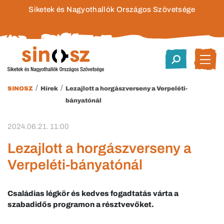
Siketek és Nagyothallók Országos Szövetsége
/
/
SINOSZ
Hírek
Lezajlott a horgászverseny a Verpeléti-
bányatónál
2024.06.21. 11:00
Lezajlott a horgászverseny a
Verpeléti-bányatónál
Családias légkör és kedves fogadtatás várta a
szabadidős programon a résztvevőket.