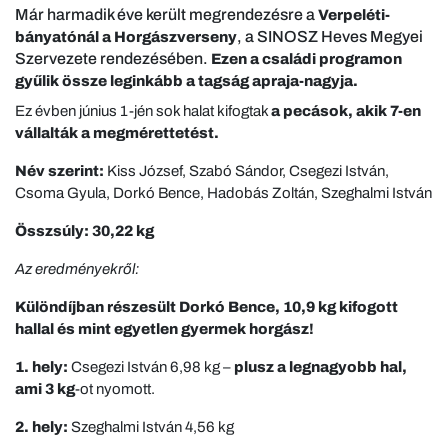
Már harmadik éve került megrendezésre a
Verpeléti-
, a SINOSZ Heves Megyei
bányatónál a Horgászverseny
Szervezete rendezésében.
Ezen a családi programon
gyűlik össze leginkább a tagság apraja-nagyja.
Ez évben június 1-jén sok halat kifogtak
a pecások, akik 7-en
vállalták a megmérettetést.
Név szerint:
Kiss József, Szabó Sándor, Csegezi István,
Csoma Gyula, Dorkó Bence, Hadobás Zoltán, Szeghalmi István
Összsúly: 30,22 kg
Az eredményekről:
Különdíjban részesült Dorkó Bence, 10,9 kg kifogott
hallal és mint egyetlen gyermek horgász!
1. hely:
Csegezi István 6,98 kg –
plusz a legnagyobb hal,
ami 3 kg
-ot nyomott.
2. hely:
Szeghalmi István 4,56 kg