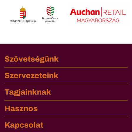
Szövetségünk
Szervezeteink
Tagjainknak
Hasznos
Kapcsolat