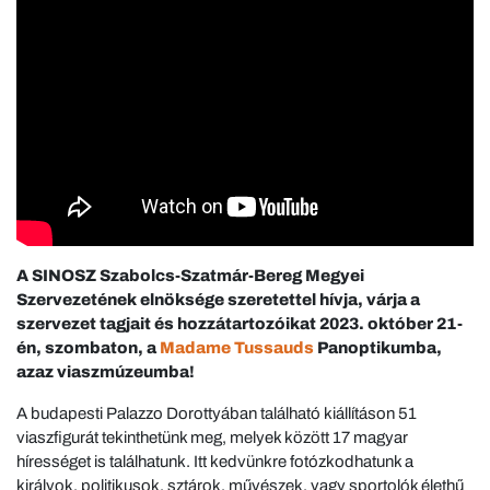
A SINOSZ Szabolcs-Szatmár-Bereg Megyei
Szervezetének elnöksége szeretettel hívja, várja a
szervezet tagjait és hozzátartozóikat 2023. október 21-
én, szombaton, a
Madame Tussauds
Panoptikumba,
azaz viaszmúzeumba!
A budapesti Palazzo Dorottyában található kiállításon 51
viaszfigurát tekinthetünk meg, melyek között 17 magyar
hírességet is találhatunk. Itt kedvünkre fotózkodhatunk a
királyok, politikusok, sztárok, művészek, vagy sportolók élethű