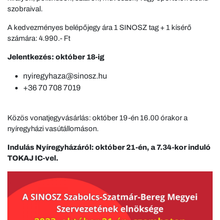
szobraival.
A kedvezményes belépőjegy ára 1 SINOSZ tag + 1 kísérő
számára: 4.990.- Ft
Jelentkezés: október 18-ig
nyiregyhaza@sinosz.hu
+36 70 708 7019
Közös vonatjegyvásárlás: október 19-én 16.00 órakor a
nyíregyházi vasútállomáson.
Indulás Nyíregyházáról: október 21-én, a 7.34-kor induló
TOKAJ IC-vel.