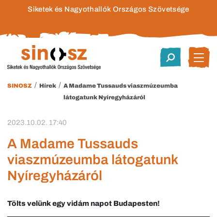
Siketek és Nagyothallók Országos Szövetsége
/
/
SINOSZ
Hírek
A Madame Tussauds viaszmúzeumba
látogatunk Nyíregyházáról
2023.10.02. 17:40
A Madame Tussauds
viaszmúzeumba látogatunk
Nyíregyházáról
Tölts velünk egy vidám napot Budapesten!