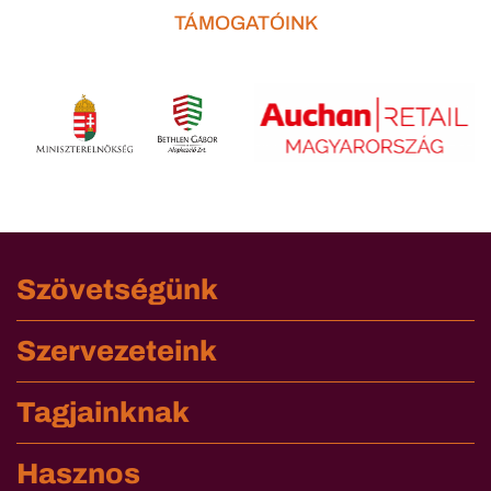
TÁMOGATÓINK
Szövetségünk
Szervezeteink
Tagjainknak
Hasznos