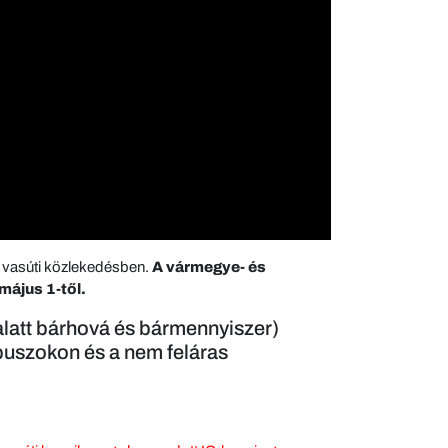
a vasúti közlekedésben.
A vármegye- és
május 1-től.
 alatt bárhová és bármennyiszer)
 buszokon és a nem feláras