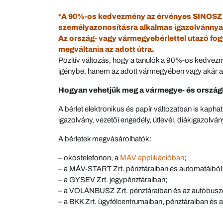
*A 90%-os kedvezmény az érvényes SINOSZ tag
személyazonosításra alkalmas igazolvánnyal
Az ország- vagy vármegyebérlettel utazó fog
megváltania az adott útra.
Pozitív változás, hogy a tanulók a 90%-os kedvezmé
igénybe, hanem az adott vármegyében vagy akár az
Hogyan vehetjük meg a vármegye- és ország
A bérlet elektronikus és papír változatban is kap
igazolvány, vezetői engedély, útlevél, diákigazolvá
A bérletek megvásárolhatók:
– okostelefonon, a
MÁV applikációban
;
– a MÁV-START Zrt. pénztáraiban és automatáiból
– a GYSEV Zrt. jegypénztáraiban;
– a VOLÁNBUSZ Zrt. pénztáraiban és az autóbusz
– a BKK Zrt. ügyfélcentrumaiban, pénztáraiban és 