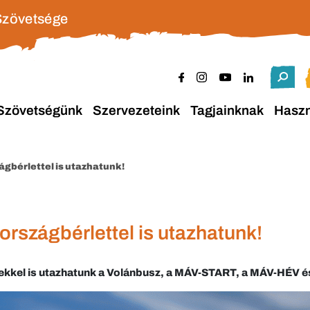
Szövetsége
Szövetségünk
Szervezeteink
Tagjainknak
Hasz
ágbérlettel is utazhatunk!
országbérlettel is utazhatunk!
ekkel is utazhatunk a Volánbusz, a MÁV-START, a MÁV-HÉV és