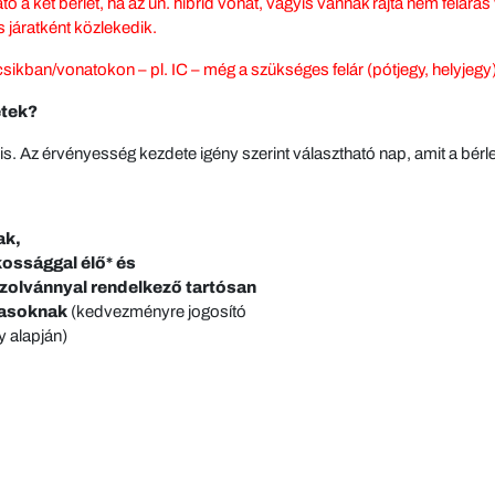
 a két bérlet, ha az ún. hibrid vonat, vagyis vannak rajta nem feláras
 járatként közlekedik.
csikban/vonatokon – pl. IC – még a szükséges felár (pótjegy, helyjeg
etek?
s. Az érvényesség kezdete igény szerint választható nap, amit a bérl
ak,
ossággal élő* és
olvánnyal rendelkező tartósan
tasoknak
(kedvezményre jogosító
y alapján)