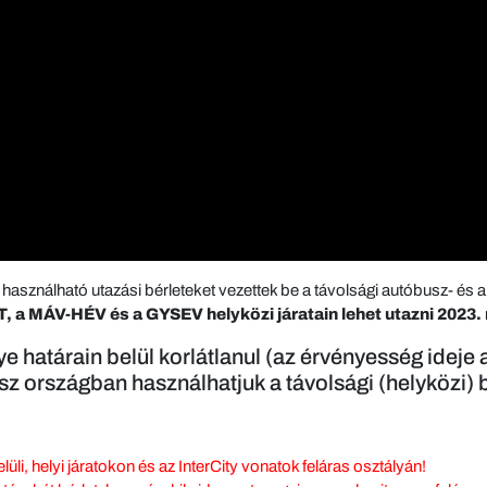
asználható utazási bérleteket vezettek be a távolsági autóbusz- és 
 a MÁV-HÉV és a GYSEV helyközi járatain lehet utazni 2023. 
e határain belül korlátlanul (az érvényesség ideje
sz országban használhatjuk a távolsági (helyközi)
li, helyi járatokon és az InterCity vonatok feláras osztályán!