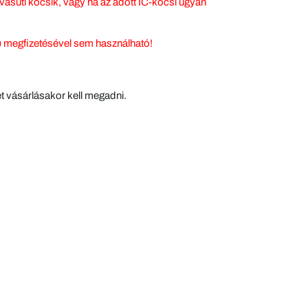
 vasúti kocsik, vagy ha az adott IC-kocsi ugyan
y) megfizetésével sem használható!
et vásárlásakor kell megadni.