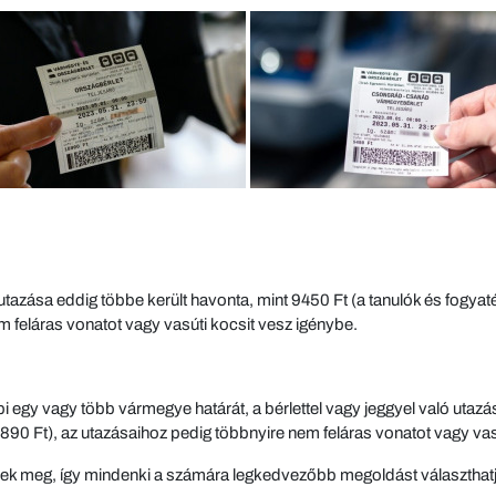
 utazása eddig többe került havonta, mint 9450 Ft (a tanulók és fogya
m feláras vonatot vagy vasúti kocsit vesz igénybe.
i egy vagy több vármegye határát, a bérlettel vagy jeggyel való utazá
90 Ft), az utazásaihoz pedig többnyire nem feláras vonatot vagy vas
ek meg, így mindenki a számára legkedvezőbb megoldást választhatj