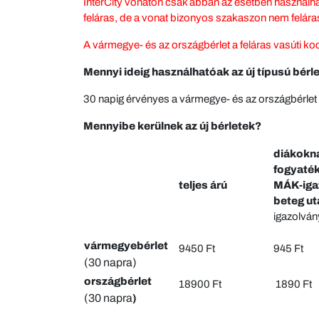
InterCity vonaton csak abban az esetben használható
feláras, de a vonat bizonyos szakaszon nem feláras
A vármegye- és az országbérlet a feláras vasúti ko
Mennyi ideig használhatóak az új típusú bérl
30 napig érvényes a vármegye- és az országbérlet i
Mennyibe kerülnek az új bérletek?
diákokn
fogyaték
teljes árú
MÁK-igaz
beteg u
igazolván
vármegyebérlet
9450 Ft
945 Ft
(30 napra)
országbérlet
18900 Ft
1890 Ft
(30 napra
)