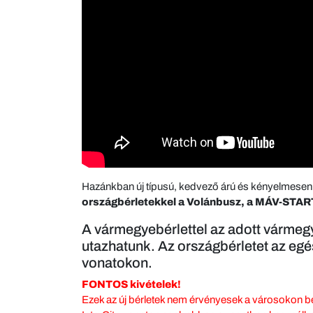
Hazánkban új típusú, kedvező árú és kényelmesen h
országbérletekkel a Volánbusz, a MÁV-START,
A vármegyebérlettel az adott vármegy
utazhatunk. Az országbérletet az egé
vonatokon.
FONTOS kivételek!
Ezek az új bérletek nem érvényesek a városokon belü