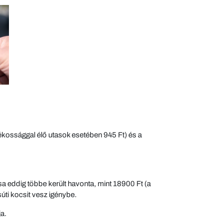
tékossággal élő utasok esetében 945 Ft) és a
sa eddig többe került havonta, mint 18900 Ft (a
úti kocsit vesz igénybe.
a.