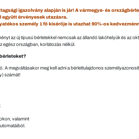
sági igazolvány alapján is jár! A vármegye- és országbérlete
 együtt érvényesek utazásra.
yatékos személy 1 fő kísérője is utazhat 90%-os kedvezménn
nyt az új típusú bérletekkel nemcsak az állandó lakóhelyük és az okt
 egész országban, korlátozás nélkül.
bérleteket?
ható. A megváltásakor meg kell adni a bérlettulajdonos személyazonos
ny) számát!
;
okon, valamint
automatáiból.