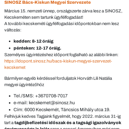
SINOSZ Bács-Kiskun Megyei Szervezete
Március 15. nemzeti ünnep, országszerte zárva lesz a SINOSZ,
Kecskeméten sem tartunk ügyfélfogadást!
A további kecskeméti ügyfélfogadási időpontokban nem lesz
változás:
kedden: 8-12 óráig
pénteken: 12-17 óráig.
Személyes ügyintézéshez időpont foglalható az alábbi linken:
https://idopont.sinosz.hu/bacs-kiskun-megyei-szervezet-
kecskemet
Bármilyen egyéb kérdéssel forduljatok Horváth Lili Natália
megyei ügyintézőhöz
Tel./SMS: +3670708-7017
e-mail: kecskemet@sinosz.hu
Cím: 6000 Kecskemét, Táncsics Mihály utca 19.
Felhívjuk kedves Tagjaink figyelmét, hogy 2022. március 31-ig
tart a
tagdíjbefizetési időszak és a tagsági igazolványok
érvényessége is lejár
ezen a napon! Amennyiben még nem