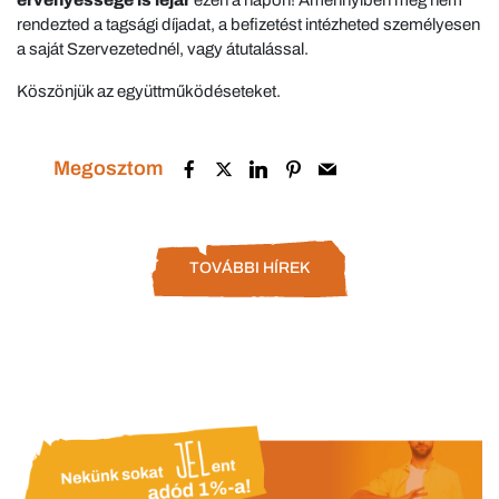
rendezted a tagsági díjadat, a befizetést intézheted személyesen
a saját Szervezetednél, vagy átutalással.
Köszönjük az együttműködéseteket.
Megosztom
TOVÁBBI HÍREK