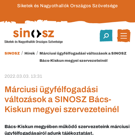
Siketek és Nagyothallók Országos Szövetsége
/
/
SINOSZ
Hírek
Márciusi ügyfélfogadási változások a SINOSZ
Bács-Kiskun megyei szervezeteinél
2022.03.03. 13:31
Márciusi ügyfélfogadási
változások a SINOSZ Bács-
Kiskun megyei szervezeteinél
Bács-Kiskun megyében működő szervezeteink márciusi
ügyfélfogadásairól adunk tájékoztatást.