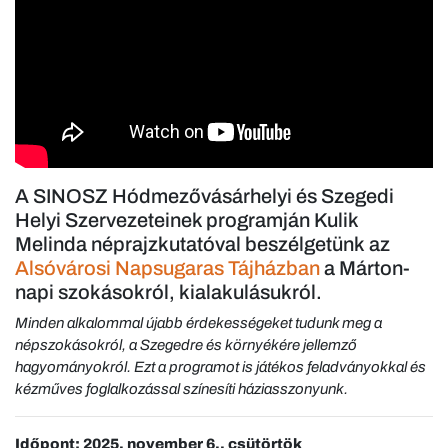
A SINOSZ Hódmezővásárhelyi és Szegedi
Helyi Szervezeteinek programján Kulik
Melinda néprajzkutatóval beszélgetünk az
Alsóvárosi Napsugaras Tájházban
a Márton-
napi szokásokról, kialakulásukról.
Minden alkalommal újabb érdekességeket tudunk meg a
népszokásokról, a Szegedre és környékére jellemző
hagyományokról. Ezt a programot is játékos feladványokkal és
kézműves foglalkozással színesíti háziasszonyunk.
Időpont: 2025. november 6., csütörtök