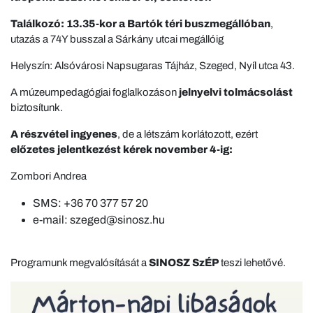
Találkozó: 13.35-kor a Bartók téri buszmegállóban
,
utazás a 74Y busszal a Sárkány utcai megállóig
Helyszín: Alsóvárosi Napsugaras Tájház, Szeged, Nyíl utca 43.
A múzeumpedagógiai foglalkozáson
jelnyelvi tolmácsolást
biztosítunk.
A részvétel ingyenes
, de a létszám korlátozott, ezért
előzetes jelentkezést kérek november 4-ig:
Zombori Andrea
SMS: +36 70 377 57 20
e-mail: szeged@sinosz.hu
Programunk megvalósítását a
SINOSZ SzÉP
teszi lehetővé.