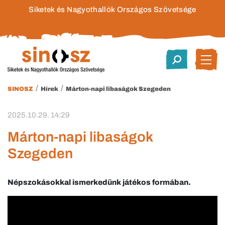
Siketek és Nagyothallók Országos Szövetsége
/
/
SINOSZ
Hírek
Márton-napi libaságok Szegeden
2025.10.29. 14:29
Márton-napi libaságok
Szegeden
Népszokásokkal ismerkedünk játékos formában.