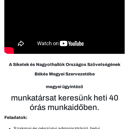
A Siketek és Nagyothallók Országos Szövetségének
Békés Megyei Szervezetébe
megyei ügyintéző
munkatársat keresünk heti 40
órás munkaidőben.
Feladatok:
Szakmai és pénzügyi adminisztráció, helyi