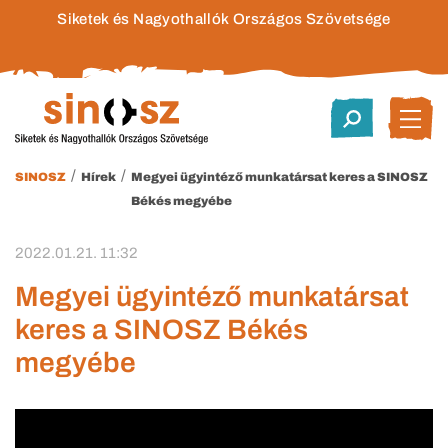
Siketek és Nagyothallók Országos Szövetsége
/
/
SINOSZ
Hírek
Megyei ügyintéző munkatársat keres a SINOSZ
Békés megyébe
2022.01.21. 11:32
Megyei ügyintéző munkatársat
keres a SINOSZ Békés
megyébe