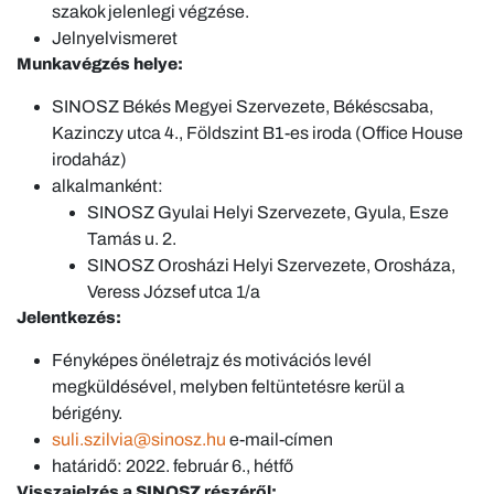
szakok jelenlegi végzése.
Jelnyelvismeret
Munkavégzés helye:
SINOSZ Békés Megyei Szervezete, Békéscsaba,
Kazinczy utca 4., Földszint B1-es iroda (Office House
irodaház)
alkalmanként:
SINOSZ Gyulai Helyi Szervezete, Gyula, Esze
Tamás u. 2.
SINOSZ Orosházi Helyi Szervezete, Orosháza,
Veress József utca 1/a
Jelentkezés:
Fényképes önéletrajz és motivációs levél
megküldésével, melyben feltüntetésre kerül a
bérigény.
suli.szilvia@sinosz.hu
e-mail-címen
határidő: 2022. február 6., hétfő
Visszajelzés a SINOSZ részéről: