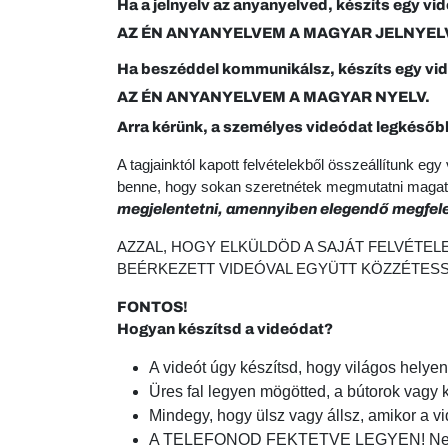
Ha a jelnyelv az anyanyelved, készíts egy vid
AZ ÉN ANYANYELVEM A MAGYAR JELNYEL
Ha beszéddel kommunikálsz, készíts egy vi
AZ ÉN ANYANYELVEM A MAGYAR NYELV.
Arra kérünk, a személyes videódat legkésőbb 
A tagjainktól kapott felvételekből összeállítunk 
benne, hogy sokan szeretnétek megmutatni magato
megjelentetni, amennyiben elegendő megfele
AZZAL, HOGY ELKÜLDÖD A SAJÁT FELVÉTEL
BEÉRKEZETT VIDEÓVAL EGYÜTT KÖZZÉTESSZ
FONTOS!
Hogyan készítsd a videódat?
A videót úgy készítsd, hogy világos helye
Üres fal legyen mögötted, a bútorok vagy
Mindegy, hogy ülsz vagy állsz, amikor a vi
A TELEFONOD FEKTETVE LEGYEN! Ne kézben