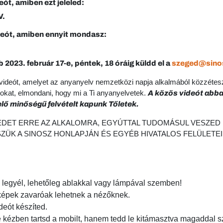
eót, amiben ezt jeleled:
V.
deót, amiben ennyit mondasz:
2023. február 17-e, péntek, 18 óráig küldd el a
szeged@sino
egy videót, amelyet az anyanyelv nemzetközi napja alkalmából közzéte
kat, elmondani, hogy mi a Ti anyanyelvetek.
A közös videót abban
lő minőségű felvételt kapunk Tőletek.
EDET ERRE AZ ALKALOMRA, EGYÚTTAL TUDOMÁSUL VESZED 
ÜK A SINOSZ HONLAPJÁN ÉS EGYÉB HIVATALOS FELÜLETEI
n legyél, lehetőleg ablakkal vagy lámpával szemben!
 képek zavaróak lehetnek a nézőknek.
deót készíted.
 tartsd a mobilt, hanem tedd le kitámasztva magaddal szem