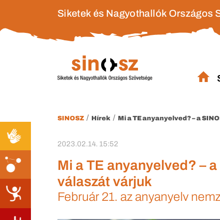
Siketek és Nagyothallók Országos 
/
/
SINOSZ
Hírek
Mi a TE anyanyelved? – a SIN
2023.02.14. 15:52
Mi a TE anyanyelved? – 
válaszát várjuk
Február 21. az anyanyelv nemz