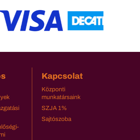
os
Kapcsolat
Központi
yek
munkatársaink
azgatási
SZJA 1%
Sajtószoba
lőségi-
mi