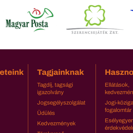
eteink
Tagjainknak
Haszn
Tagdíj, tagsági
Ellátások,
igazolvány
kedvezmén
Jogsegélyszolgálat
Jogi-közig
fogalomtár
Üdülés
Esélyegyen
Kedvezmények
érdekvédel