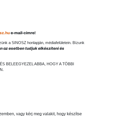
sz.hu
e-mail-címre!
szünk a SINOSZ honlapján, médiafelületein. Bízunk
 az esetben tudjuk elkészíteni és
ÉS BELEEGYEZEL ABBA, HOGY A TÖBBI
N.
ben, vagy kérj meg valakit, hogy készítse