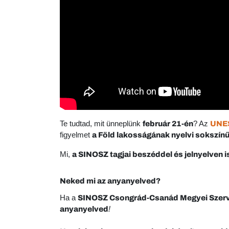
Te tudtad, mit ünneplünk
? Az
február 21-én
UNE
figyelmet
a Föld lakosságának nyelvi sokszín
Mi,
a SINOSZ tagjai beszéddel és jelnyelven
Neked mi az anyanyelved?
Ha a
SINOSZ Csongrád-Csanád Megyei Szer
!
anyanyelved