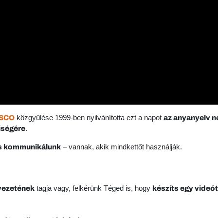
közgyűlése 1999-ben nyilvánította ezt a napot
SCO
az anyanyelv n
.
űségére
– vannak, akik mindkettőt használják.
 is kommunikálunk
tagja vagy, felkérünk Téged is, hogy
vezetének
készíts egy videó