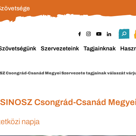
Szövetsége
Szövetségünk
Szervezeteink
Tagjainknak
Hasz
OSZ Csongrád-Csanád Megyei Szervezete tagjainak válaszát várj
a SINOSZ Csongrád-Csanád Megyei 
etközi napja