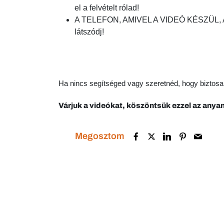
el a felvételt rólad!
A TELEFON, AMIVEL A VIDEÓ KÉSZÜL, A V
látszódj!
Ha nincs segítséged vagy szeretnéd, hogy biztosan j
Várjuk a videókat, köszöntsük ezzel az anya
Megosztom