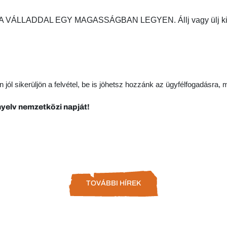
ÁLLADDAL EGY MAGASSÁGBAN LEGYEN. Állj vagy ülj kicsit táv
ól sikerüljön a felvétel, be is jöhetsz hozzánk az ügyfélfogadásra, m
nyelv nemzetközi napját!
TOVÁBBI HÍREK