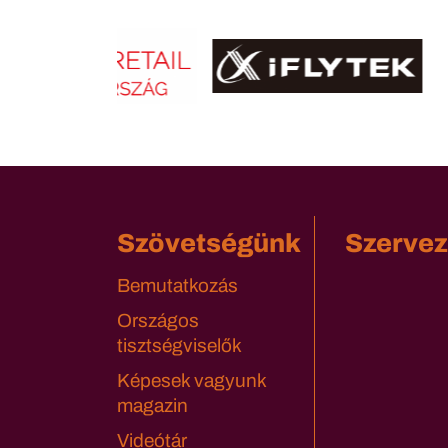
Szövetségünk
Szervez
Bemutatkozás
Országos
tisztségviselők
Képesek vagyunk
magazin
Videótár