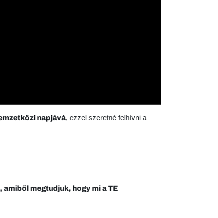
, ezzel szeretné felhívni a
emzetközi napjává
t, amiből megtudjuk, hogy mi a TE